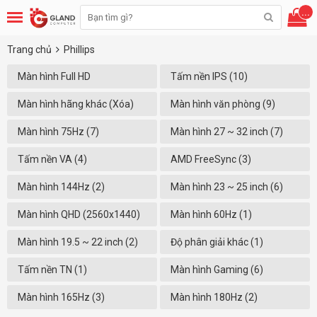
...
Trang chủ
Phillips
Màn hình Full HD
Tấm nền IPS (10)
(1920x1080) (12)
Màn hình hãng khác (Xóa)
Màn hình văn phòng (9)
Màn hình 75Hz (7)
Màn hình 27 ~ 32 inch (7)
Tấm nền VA (4)
AMD FreeSync (3)
Màn hình 144Hz (2)
Màn hình 23 ~ 25 inch (6)
Màn hình QHD (2560x1440)
Màn hình 60Hz (1)
(2)
Màn hình 19.5 ~ 22 inch (2)
Độ phân giải khác (1)
Tấm nền TN (1)
Màn hình Gaming (6)
Màn hình 165Hz (3)
Màn hình 180Hz (2)