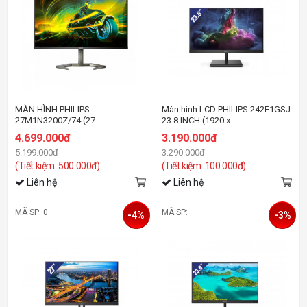
MÀN HÌNH PHILIPS
Màn hình LCD PHILIPS 242E1GSJ
27M1N3200Z/74 (27
23.8 INCH (1920 x
INCH/FHD/IPS/165HZ/1MS)
1080/VA/144Hz/1 ms/AMD
4.699.000đ
3.190.000đ
FreeSync)
5.199.000đ
3.290.000đ
(Tiết kiệm: 500.000đ)
(Tiết kiệm: 100.000đ)
Liên hệ
Liên hệ
MÃ SP: 0
MÃ SP:
-4%
-3%