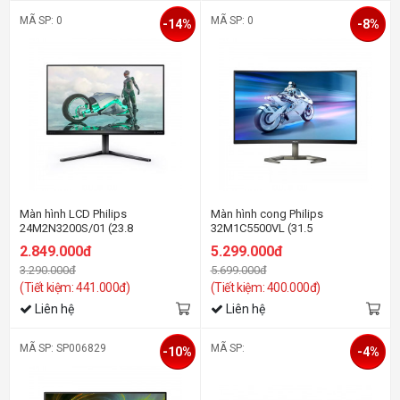
MÃ SP: 0
MÃ SP: 0
-14%
-8%
Màn hình LCD Philips
Màn hình cong Philips
24M2N3200S/01 (23.8
32M1C5500VL (31.5
inh/FHD/IPS/180Hz/1ms/Loa)
inh/QHD/VA/165Hz/1ms)
2.849.000đ
5.299.000đ
3.290.000đ
5.699.000đ
(Tiết kiệm: 441.000đ)
(Tiết kiệm: 400.000đ)
Liên hệ
Liên hệ
MÃ SP: SP006829
MÃ SP:
-10%
-4%