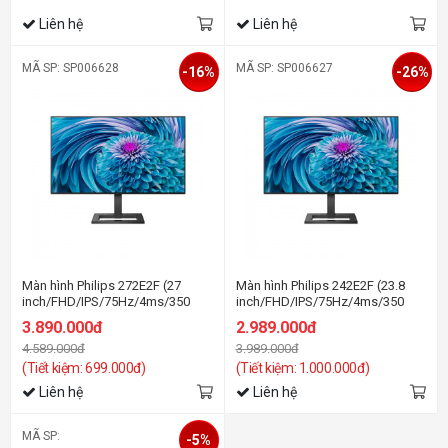
Liên hệ
Liên hệ
MÃ SP: SP006628
MÃ SP: SP006627
-16%
-26%
Màn hình Philips 272E2F (27
Màn hình Philips 242E2F (23.8
inch/FHD/IPS/75Hz/4ms/350
inch/FHD/IPS/75Hz/4ms/350
nits/HDMI+DP+VGA)
nits/HDMI+DP+VGA)
3.890.000đ
2.989.000đ
4.589.000đ
3.989.000đ
(Tiết kiệm: 699.000đ)
(Tiết kiệm: 1.000.000đ)
Liên hệ
Liên hệ
MÃ SP:
-5%