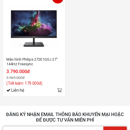
Màn hình Philips 272E1GSJ 27"
144Hz Freesync
3.790.000đ
3.969.000đ
(Tiết kiệm: 179.000đ)
Liên hệ
ĐĂNG KÝ NHẬN EMAIL THÔNG BÁO KHUYẾN MẠI HOẶC
ĐỂ ĐƯỢC TƯ VẤN MIỄN PHÍ