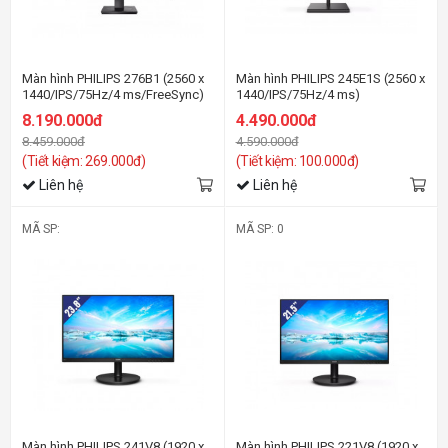
Màn hình PHILIPS 276B1 (2560 x
Màn hình PHILIPS 245E1S (2560 x
1440/IPS/75Hz/4 ms/FreeSync)
1440/IPS/75Hz/4 ms)
8.190.000đ
4.490.000đ
8.459.000đ
4.590.000đ
(Tiết kiệm: 269.000đ)
(Tiết kiệm: 100.000đ)
Liên hệ
Liên hệ
MÃ SP:
MÃ SP: 0
Màn hình PHILIPS 241V8 (1920 x
Màn hình PHILIPS 221V8 (1920 x