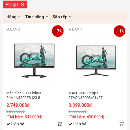
Phillips
Hãng
Tính năng
Sắp xếp
MÃ SP: 0
MÃ SP: 0
-17%
-11%
Màn hình LCD Philips
MÀN HÌNH Philips
24M1N3200ZS (23.8
27M2N3200S/01 (27
Inch/FHD/IPS/165Hz/1ms)
inh/FHD/IPS/180Hz/1ms/Loa)
2.749.000đ
3.399.000đ
3.290.000đ
3.799.000đ
(Tiết kiệm: 541.000đ)
(Tiết kiệm: 400.000đ)
Liên hệ
Liên hệ