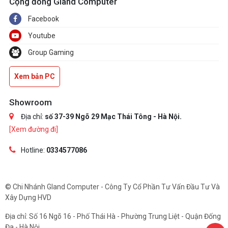
Cộng đồng Gland Computer
Facebook
Youtube
Group Gaming
Xem bản PC
Showroom
Địa chỉ:
số 37-39 Ngõ 29 Mạc Thái Tông - Hà Nội.
[Xem đường đi]
Hotline:
0334577086
© Chi Nhánh Gland Computer - Công Ty Cổ Phần Tư Vấn Đầu Tư Và
Xây Dựng HVD
Địa chỉ: Số 16 Ngõ 16 - Phố Thái Hà - Phường Trung Liệt - Quận Đống
Đa - Hà Nội