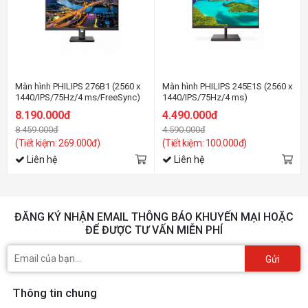
Màn hình PHILIPS 276B1 (2560 x
Màn hình PHILIPS 245E1S (2560 x
1440/IPS/75Hz/4 ms/FreeSync)
1440/IPS/75Hz/4 ms)
8.190.000đ
4.490.000đ
8.459.000đ
4.590.000đ
(Tiết kiệm: 269.000đ)
(Tiết kiệm: 100.000đ)
Liên hệ
Liên hệ
ĐĂNG KÝ NHẬN EMAIL THÔNG BÁO KHUYẾN MẠI HOẶC
ĐỂ ĐƯỢC TƯ VẤN MIỄN PHÍ
Gửi
Thông tin chung