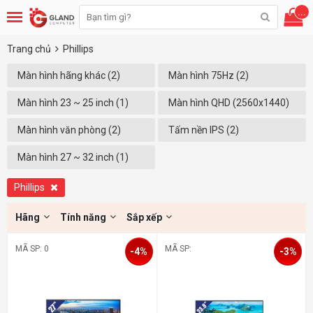
...
Trang chủ
Phillips
Màn hình hãng khác (2)
Màn hình 75Hz (2)
Màn hình 23 ~ 25 inch (1)
Màn hình QHD (2560x1440)
(Xóa)
Màn hình văn phòng (2)
Tấm nền IPS (2)
Màn hình 27 ~ 32 inch (1)
Phillips
Hãng
Tính năng
Sắp xếp
MÃ SP: 0
MÃ SP:
-4%
-3%