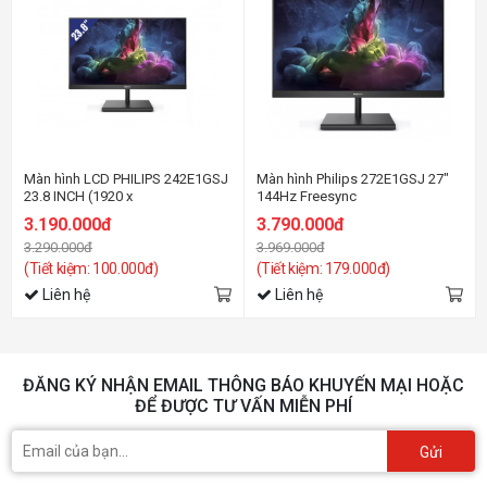
Màn hình LCD PHILIPS 242E1GSJ
Màn hình Philips 272E1GSJ 27"
23.8 INCH (1920 x
144Hz Freesync
1080/VA/144Hz/1 ms/AMD
3.190.000đ
3.790.000đ
FreeSync)
3.290.000đ
3.969.000đ
(Tiết kiệm: 100.000đ)
(Tiết kiệm: 179.000đ)
Liên hệ
Liên hệ
ĐĂNG KÝ NHẬN EMAIL THÔNG BÁO KHUYẾN MẠI HOẶC
ĐỂ ĐƯỢC TƯ VẤN MIỄN PHÍ
Gửi