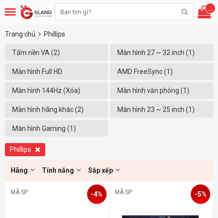
...
Trang chủ
Phillips
Tấm nền VA (2)
Màn hình 27 ~ 32 inch (1)
Màn hình Full HD
AMD FreeSync (1)
(1920x1080) (2)
Màn hình 144Hz (Xóa)
Màn hình văn phòng (1)
Màn hình hãng khác (2)
Màn hình 23 ~ 25 inch (1)
Màn hình Gaming (1)
Phillips
Hãng
Tính năng
Sắp xếp
MÃ SP:
MÃ SP:
-4%
-5%