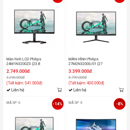
Màn hình LCD Philips
MÀN HÌNH Philips
24M1N3200ZS (23.8
27M2N3200S/01 (27
Inch/FHD/IPS/165Hz/1ms)
inh/FHD/IPS/180Hz/1ms/Loa)
2.749.000đ
3.399.000đ
3.290.000đ
3.799.000đ
(Tiết kiệm: 541.000đ)
(Tiết kiệm: 400.000đ)
Liên hệ
Liên hệ
MÃ SP: 0
MÃ SP: 0
-14%
-8%