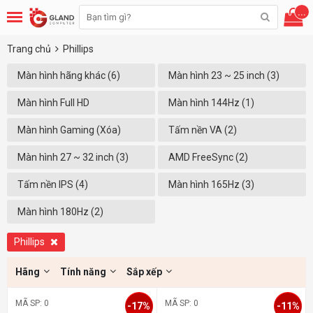
...
Trang chủ
Phillips
Màn hình hãng khác (6)
Màn hình 23 ~ 25 inch (3)
Màn hình Full HD
Màn hình 144Hz (1)
(1920x1080) (6)
Màn hình Gaming (Xóa)
Tấm nền VA (2)
Màn hình 27 ~ 32 inch (3)
AMD FreeSync (2)
Tấm nền IPS (4)
Màn hình 165Hz (3)
Màn hình 180Hz (2)
Phillips
Hãng
Tính năng
Sắp xếp
MÃ SP: 0
MÃ SP: 0
-17%
-11%