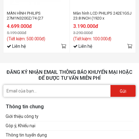
MÀN HÌNH PHILIPS
Màn hình LCD PHILIPS 242E1GSJ
27M1N3200Z/74 (27
23.8 INCH (1920 x
INCH/FHD/IPS/165HZ/1MS)
1080/VA/144Hz/1 ms/AMD
4.699.000đ
3.190.000đ
FreeSync)
5.199.000đ
3.290.000đ
(Tiết kiệm: 500.000đ)
(Tiết kiệm: 100.000đ)
Liên hệ
Liên hệ
ĐĂNG KÝ NHẬN EMAIL THÔNG BÁO KHUYẾN MẠI HOẶC
ĐỂ ĐƯỢC TƯ VẤN MIỄN PHÍ
Gửi
Thông tin chung
Giới thiệu công ty
Góp ý, Khiếu nại
Thông tin tuyển dụng