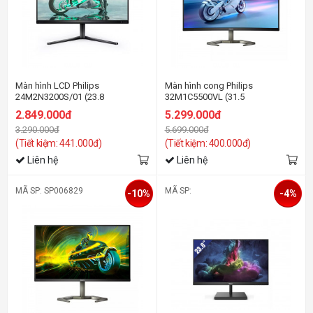
Màn hình LCD Philips
Màn hình cong Philips
24M2N3200S/01 (23.8
32M1C5500VL (31.5
inh/FHD/IPS/180Hz/1ms/Loa)
inh/QHD/VA/165Hz/1ms)
2.849.000đ
5.299.000đ
3.290.000đ
5.699.000đ
(Tiết kiệm: 441.000đ)
(Tiết kiệm: 400.000đ)
Liên hệ
Liên hệ
MÃ SP: SP006829
MÃ SP:
-10%
-4%