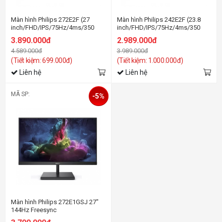
Màn hình Philips 272E2F (27
Màn hình Philips 242E2F (23.8
inch/FHD/IPS/75Hz/4ms/350
inch/FHD/IPS/75Hz/4ms/350
nits/HDMI+DP+VGA)
nits/HDMI+DP+VGA)
3.890.000đ
2.989.000đ
4.589.000đ
3.989.000đ
(Tiết kiệm: 699.000đ)
(Tiết kiệm: 1.000.000đ)
Liên hệ
Liên hệ
MÃ SP:
-5%
Màn hình Philips 272E1GSJ 27"
144Hz Freesync