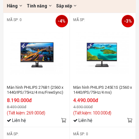
Hãng
Tính năng
Sắp xếp
MÃ SP: 0
MÃ SP:
-4%
-3%
Màn hình PHILIPS 276B1 (2560 x
Màn hình PHILIPS 245E1S (2560 x
1440/IPS/75Hz/4 ms/FreeSync)
1440/IPS/75Hz/4 ms)
8.190.000đ
4.490.000đ
8.459.000đ
4.590.000đ
(Tiết kiệm: 269.000đ)
(Tiết kiệm: 100.000đ)
Liên hệ
Liên hệ
MÃ SP:
MÃ SP: 0