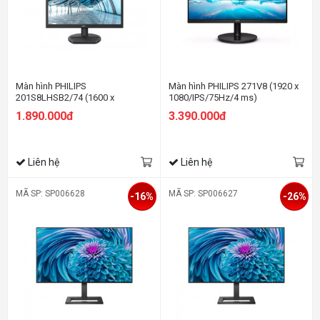
Màn hình PHILIPS
Màn hình PHILIPS 271V8 (1920 x
201S8LHSB2/74 (1600 x
1080/IPS/75Hz/4 ms)
900/TN/60Hz/5 ms)
1.890.000đ
3.390.000đ
Liên hệ
Liên hệ
MÃ SP: SP006628
MÃ SP: SP006627
-16%
-26%