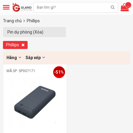
...
Trang chủ
Phillips
Pin dự phòng (Xóa)
Phillips
Hãng
Sắp xếp
MÃ SP: SP007171
-51%