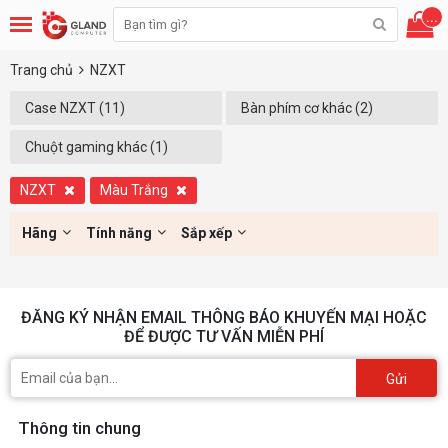
...
Trang chủ
NZXT
Case NZXT (11)
Bàn phím cơ khác (2)
Chuột gaming khác (1)
NZXT
Màu Trắng
Hãng
Tính năng
Sắp xếp
ĐĂNG KÝ NHẬN EMAIL THÔNG BÁO KHUYẾN MẠI HOẶC
ĐỂ ĐƯỢC TƯ VẤN MIỄN PHÍ
Gửi
Thông tin chung