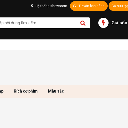
Hệ thống showroom
Tư vấn bán hàng
Bộ sưu tậ
Giá sốc
ap
Kích cỡ phím
Màu sắc