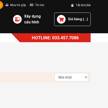
p
Mua trả góp
Tin tức
TÀI KHOẢN
Xây dựng
Giỏ hàng (
...
)
cấu hình
HOTLINE: 033.457.7086