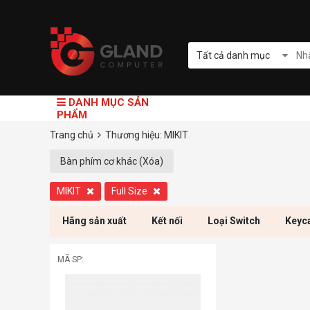
Tất cả danh mục
DANH MỤC SẢN
PHẨM
Trang chủ
Thương hiệu: MIKIT
Bàn phím cơ khác (Xóa)
MIKIT
Full Size
Hãng sản xuất
Kết nối
Loại Switch
Keyc
MÃ SP: