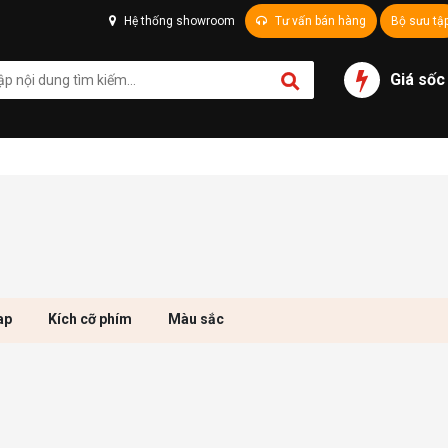
Hệ thống showroom
Tư vấn bán hàng
Bộ sưu tậ
Giá sốc
ap
Kích cỡ phím
Màu sắc