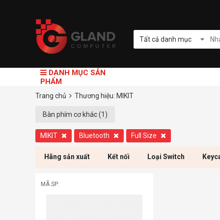
Tất cả danh mục
DANH MỤC SẢN
PHẨM
Trang chủ
Thương hiệu: MIKIT
Bàn phím cơ khác (1)
MIKIT
Bluetooth
Full Size
Hãng sản xuất
Kết nối
Loại Switch
Keyc
MÃ SP: