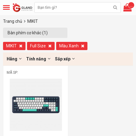
...
Trang chủ
MIKIT
Bàn phím cơ khác (1)
MIKIT
Full Size
Màu Xanh
Hãng
Tính năng
Sắp xếp
MÃ SP: