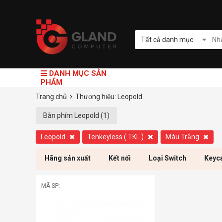
Tất cả danh mục
DANH MỤC SẢN
PHẨM
Trang chủ
Thương hiệu: Leopold
Bàn phím Leopold (1)
Leopold
Tenkeyless ( TKL )
Màu Trắng
Hãng sản xuất
Kết nối
Loại Switch
Keyc
MÃ SP: