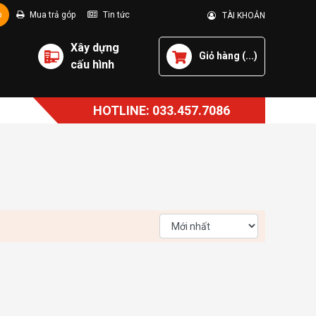
p
Mua trả góp
Tin tức
TÀI KHOẢN
Xây dựng
Giỏ hàng (
...
)
cấu hình
HOTLINE: 033.457.7086