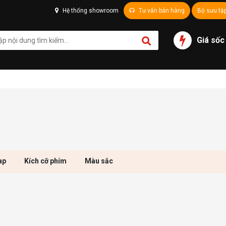
Hệ thống showroom
Tư vấn bán hàng
Bộ sưu tậ
Giá sốc
ap
Kích cỡ phím
Màu sắc