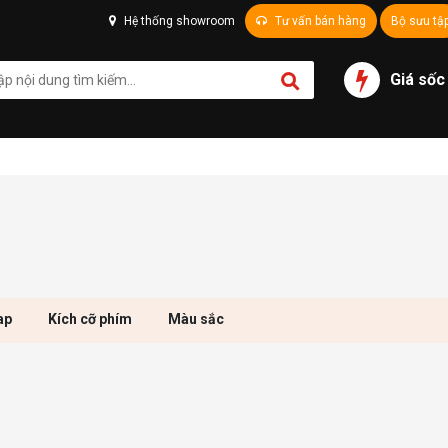
Hệ thống showroom
Tư vấn bán hàng
Bộ sưu tậ
Giá sốc
ap
Kích cỡ phím
Màu sắc