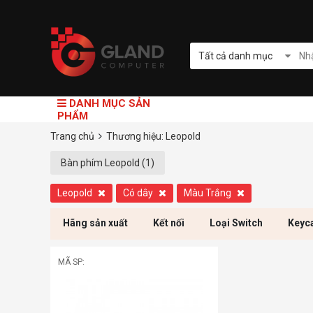
Tất cả danh mục
DANH MỤC SẢN
PHẨM
Trang chủ
Thương hiệu: Leopold
Bàn phím Leopold (1)
Leopold
Có dây
Màu Trắng
Hãng sản xuất
Kết nối
Loại Switch
Keyc
MÃ SP: