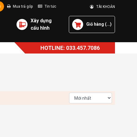
p
Mua trả góp
Tin tức
TÀI KHOẢN
Xây dựng
Giỏ hàng (
...
)
cấu hình
HOTLINE: 033.457.7086