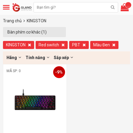
...
Trang chủ
KINGSTON
Bàn phím cơ khác (1)
KINGSTON
Red switch
PBT
Màu Đen
Hãng
Tính năng
Sắp xếp
MÃ SP: 0
-9%