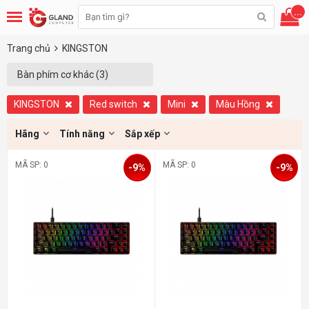
...
Trang chủ
KINGSTON
Bàn phím cơ khác (3)
KINGSTON
Red switch
Mini
Màu Hồng
Hãng
Tính năng
Sắp xếp
MÃ SP: 0
MÃ SP: 0
-9%
-9%