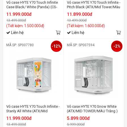
Vỏ case HYTE Y70 Touch Infinite
Vỏ case HYTE Y70 Touch Infinite -
Case Black/ White (Panda) (CS-
Pitch Black (ATX/Mid Tower/Màu
HYTE-Y70TI-WB)
Đen)
11.999.000đ
11.899.000đ
13.499.000đ
13.499.000đ
(Tiết kiệm: 1.500.000đ)
(Tiết kiệm: 1.600.000đ)
Liên hệ
Liên hệ
MÃ SP: SP007780
MÃ SP: SP007594
-12%
-2%
Vỏ case HYTE Y70 Touch Infinite -
Vỏ case HYTE Y70 Snow White
Stanly All White (ATX/Mid
(ATX/MID TOWER/MÀU Trắng )
Tower/Màu Trắng)
11.999.000đ
5.899.000đ
13.499.000đ
5.999.000đ