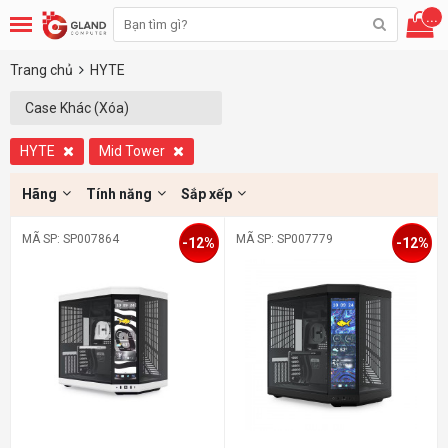
...
Trang chủ
HYTE
Case Khác (Xóa)
HYTE
Mid Tower
Hãng
Tính năng
Sắp xếp
MÃ SP: SP007864
MÃ SP: SP007779
-12%
-12%