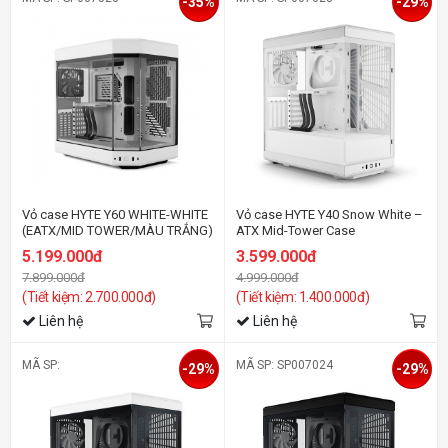
-35%
-29%
Vỏ case HYTE Y60 WHITE-WHITE
Vỏ case HYTE Y40 Snow White –
(EATX/MID TOWER/MÀU TRẮNG)
ATX Mid-Tower Case
5.199.000đ
3.599.000đ
7.899.000đ
4.999.000đ
(Tiết kiệm: 2.700.000đ)
(Tiết kiệm: 1.400.000đ)
Liên hệ
Liên hệ
MÃ SP:
MÃ SP: SP007024
-29%
-29%