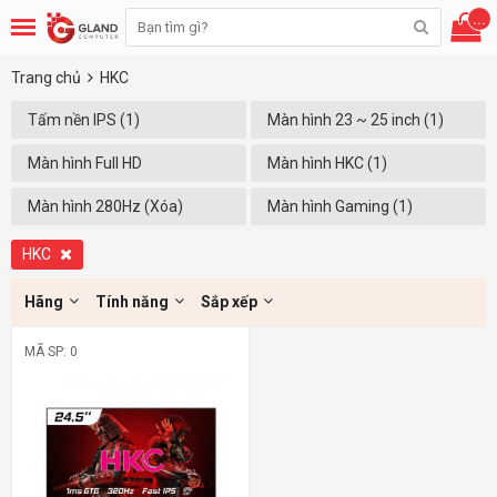
...
Trang chủ
HKC
Tấm nền IPS (1)
Màn hình 23 ~ 25 inch (1)
Màn hình Full HD
Màn hình HKC (1)
(1920x1080) (1)
Màn hình 280Hz (Xóa)
Màn hình Gaming (1)
HKC
Hãng
Tính năng
Sắp xếp
MÃ SP: 0