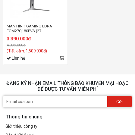
MÀN HÌNH GAMING EDRA
EGM27Q180PVS (27
inch/QHD/IPS/180Hz/1ms)
3.390.000đ
4.899.000đ
(Tiết kiệm: 1.509.000đ)
Liên hệ
ĐĂNG KÝ NHẬN EMAIL THÔNG BÁO KHUYẾN MẠI HOẶC
ĐỂ ĐƯỢC TƯ VẤN MIỄN PHÍ
Gửi
Thông tin chung
Giới thiệu công ty