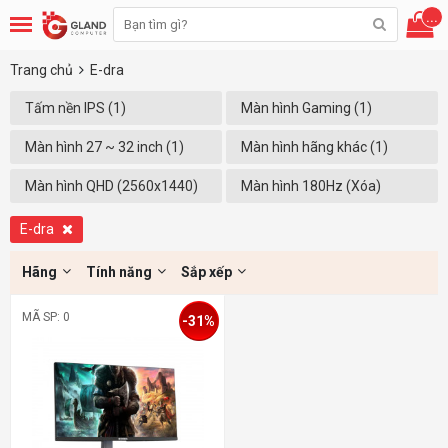
...
Trang chủ
E-dra
Tấm nền IPS (1)
Màn hình Gaming (1)
Màn hình 27 ~ 32 inch (1)
Màn hình hãng khác (1)
Màn hình QHD (2560x1440)
Màn hình 180Hz (Xóa)
(1)
E-dra
Hãng
Tính năng
Sắp xếp
MÃ SP: 0
-31%