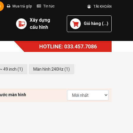
p
Mua trả góp
Tin tức
TÀI KHOẢN
Xây dựng
Giỏ hàng (
...
)
cấu hình
HOTLINE: 033.457.7086
~ 49 inch (1)
Màn hình 240Hz (1)
hước màn hình