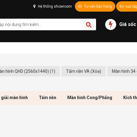
Hệ thống showroom
Tư vấn bán hàng
Bộ sưu tậ
Giá sốc
àn hình QHD (2560x1440) (1)
Tấm nền VA (Xóa)
Màn hình 34 
 giải màn hình
Tấm nền
Màn hình Cong/Phẳng
Kích t