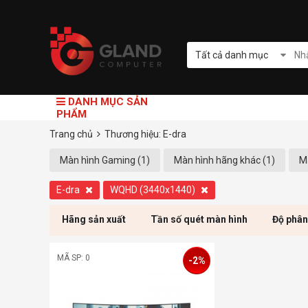
Tất cả danh mục
DANH MỤC SẢN
PHẨM
Trang chủ
Thương hiệu: E-dra
Màn hình Gaming (1)
Màn hình hãng khác (1)
M
E-dra
WQHD (3440x1440)
Hãng sản xuất
Tần số quét màn hình
Độ phân
MÃ SP: 0
-2%