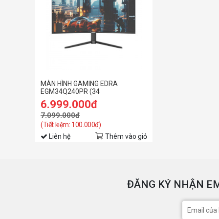
MÀN HÌNH GAMING EDRA
EGM34Q240PR (34
inch/WQHD/VA/240Hz/1ms)
6.999.000đ
7.099.000đ
(Tiết kiệm: 100.000đ)
Liên hệ
Thêm vào giỏ
ĐĂNG KÝ NHẬN EM