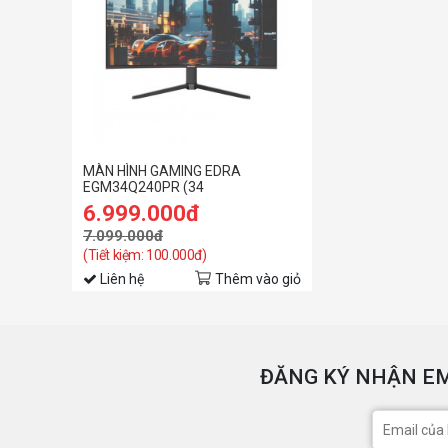
MÀN HÌNH GAMING EDRA
EGM34Q240PR (34
inch/WQHD/VA/240Hz/1ms)
6.999.000đ
7.099.000đ
(Tiết kiệm: 100.000đ)
Liên hệ
Thêm vào giỏ
ĐĂNG KÝ NHẬN EM