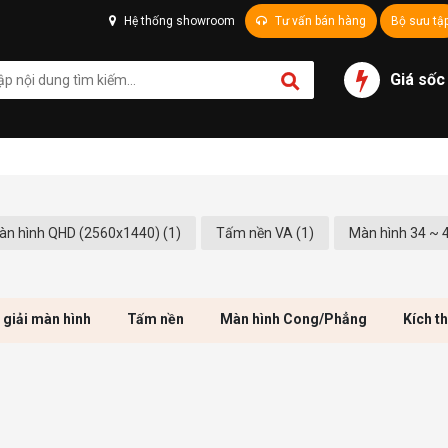
Hệ thống showroom
Tư vấn bán hàng
Bộ sưu tậ
Giá sốc
àn hình QHD (2560x1440) (1)
Tấm nền VA (1)
Màn hình 34 ~ 4
 giải màn hình
Tấm nền
Màn hình Cong/Phẳng
Kích t