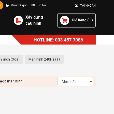
p
Mua trả góp
Tin tức
TÀI KHOẢN
Xây dựng
Giỏ hàng (
...
)
cấu hình
HOTLINE: 033.457.7086
9 inch (Xóa)
Màn hình 240Hz (1)
hước màn hình