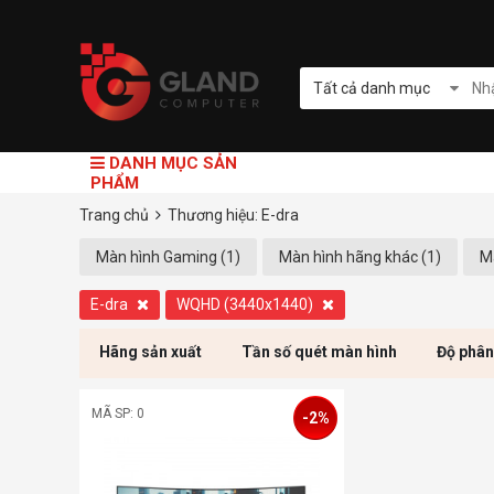
Tất cả danh mục
DANH MỤC SẢN
PHẨM
Trang chủ
Thương hiệu: E-dra
Màn hình Gaming (1)
Màn hình hãng khác (1)
M
E-dra
WQHD (3440x1440)
Hãng sản xuất
Tần số quét màn hình
Độ phân
MÃ SP: 0
-2%