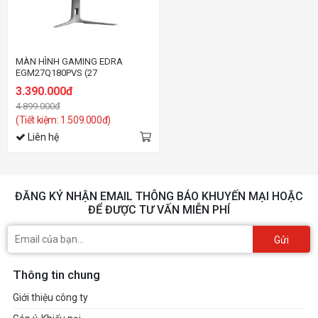
MÀN HÌNH GAMING EDRA
EGM27Q180PVS (27
inch/QHD/IPS/180Hz/1ms)
3.390.000đ
4.899.000đ
(Tiết kiệm: 1.509.000đ)
Liên hệ
ĐĂNG KÝ NHẬN EMAIL THÔNG BÁO KHUYẾN MẠI HOẶC
ĐỂ ĐƯỢC TƯ VẤN MIỄN PHÍ
Gửi
Thông tin chung
Giới thiệu công ty