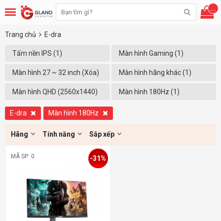
...
Trang chủ
E-dra
Tấm nền IPS (1)
Màn hình Gaming (1)
Màn hình 27 ~ 32 inch (Xóa)
Màn hình hãng khác (1)
Màn hình QHD (2560x1440)
Màn hình 180Hz (1)
(1)
E-dra
Màn hình 180Hz
Hãng
Tính năng
Sắp xếp
MÃ SP: 0
-31%