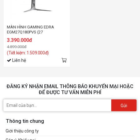
MÀN HÌNH GAMING EDRA
EGM27Q180PVS (27
inch/QHD/IPS/180Hz/1ms)
3.390.000đ
4.899.000đ
(Tiết kiệm: 1.509.000đ)
Liên hệ
ĐĂNG KÝ NHẬN EMAIL THÔNG BÁO KHUYẾN MẠI HOẶC
ĐỂ ĐƯỢC TƯ VẤN MIỄN PHÍ
Gửi
Thông tin chung
Giới thiệu công ty