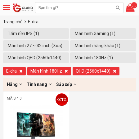
...
Trang chủ
E-dra
Tấm nền IPS (1)
Màn hình Gaming (1)
Màn hình 27 ~ 32 inch (Xóa)
Màn hình hãng khác (1)
Màn hình QHD (2560x1440)
Màn hình 180Hz (1)
(1)
E-dra
Màn hình 180Hz
QHD (2560x1440)
Hãng
Tính năng
Sắp xếp
MÃ SP: 0
-31%