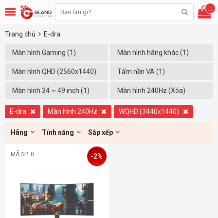
...
Trang chủ
E-dra
Màn hình Gaming (1)
Màn hình hãng khác (1)
Màn hình QHD (2560x1440)
Tấm nền VA (1)
(1)
Màn hình 34 ~ 49 inch (1)
Màn hình 240Hz (Xóa)
E-dra
Màn hình 240Hz
WQHD (3440x1440)
Hãng
Tính năng
Sắp xếp
MÃ SP: 0
-2%