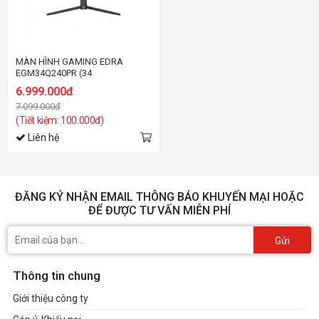
MÀN HÌNH GAMING EDRA
EGM34Q240PR (34
inch/WQHD/VA/240Hz/1ms)
6.999.000đ
7.099.000đ
(Tiết kiệm: 100.000đ)
Liên hệ
ĐĂNG KÝ NHẬN EMAIL THÔNG BÁO KHUYẾN MẠI HOẶC
ĐỂ ĐƯỢC TƯ VẤN MIỄN PHÍ
Gửi
Thông tin chung
Giới thiệu công ty