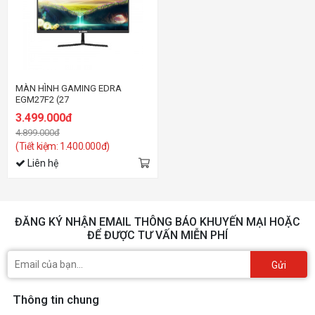
MÀN HÌNH GAMING EDRA
EGM27F2 (27
INCH/FHD/IPS/165HZ/0.5MS)
3.499.000đ
4.899.000đ
(Tiết kiệm: 1.400.000đ)
Liên hệ
ĐĂNG KÝ NHẬN EMAIL THÔNG BÁO KHUYẾN MẠI HOẶC
ĐỂ ĐƯỢC TƯ VẤN MIỄN PHÍ
Gửi
Thông tin chung