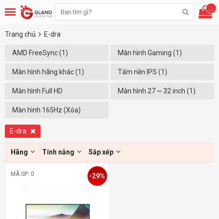
...
Trang chủ
E-dra
AMD FreeSync (1)
Màn hình Gaming (1)
Màn hình hãng khác (1)
Tấm nền IPS (1)
Màn hình Full HD
Màn hình 27 ~ 32 inch (1)
(1920x1080) (1)
Màn hình 165Hz (Xóa)
E-dra
Hãng
Tính năng
Sắp xếp
MÃ SP: 0
-29%