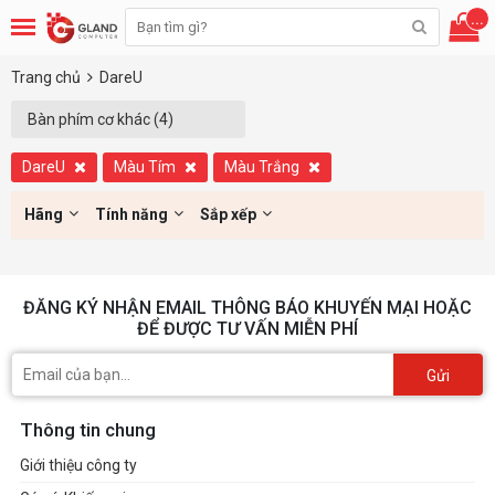
...
Trang chủ
DareU
Bàn phím cơ khác (4)
DareU
Màu Tím
Màu Trắng
Hãng
Tính năng
Sắp xếp
ĐĂNG KÝ NHẬN EMAIL THÔNG BÁO KHUYẾN MẠI HOẶC
ĐỂ ĐƯỢC TƯ VẤN MIỄN PHÍ
Gửi
Thông tin chung
Giới thiệu công ty