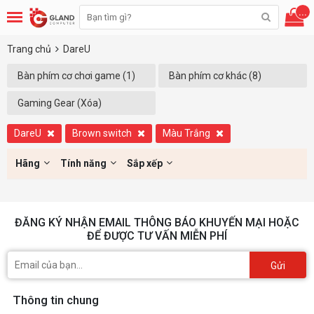
...
Trang chủ
DareU
Bàn phím cơ chơi game (1)
Bàn phím cơ khác (8)
Gaming Gear (Xóa)
DareU
Brown switch
Màu Trắng
Hãng
Tính năng
Sắp xếp
ĐĂNG KÝ NHẬN EMAIL THÔNG BÁO KHUYẾN MẠI HOẶC
ĐỂ ĐƯỢC TƯ VẤN MIỄN PHÍ
Gửi
Thông tin chung