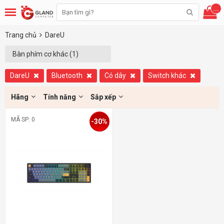
...
Trang chủ
DareU
Bàn phím cơ khác (1)
DareU
Bluetooth
Có dây
Switch khác
Hãng
Tính năng
Sắp xếp
MÃ SP: 0
-30%