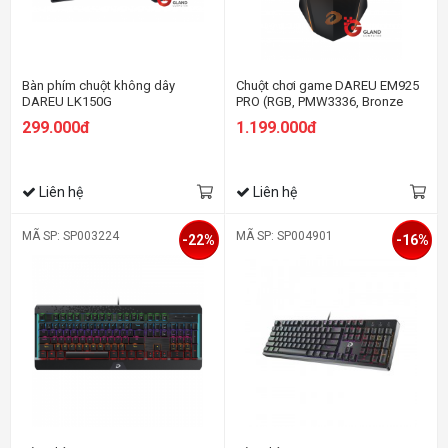
Bàn phím chuột không dây
Chuột chơi game DAREU EM925
DAREU LK150G
PRO (RGB, PMW3336, Bronze
Edition)
299.000đ
1.199.000đ
Liên hệ
Liên hệ
MÃ SP: SP003224
MÃ SP: SP004901
-22%
-16%