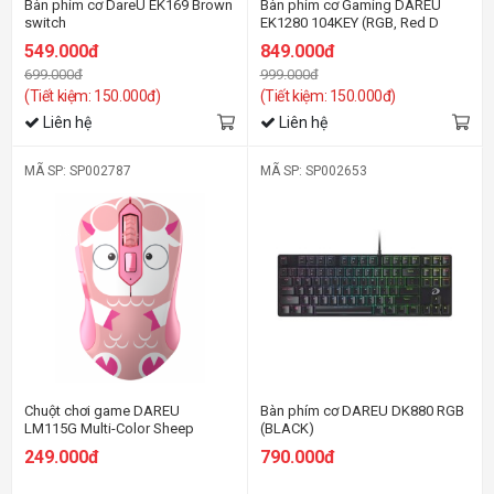
Bàn phím cơ DareU EK169 Brown
Bàn phím cơ Gaming DAREU
switch
EK1280 104KEY (RGB, Red D
switch)
549.000đ
849.000đ
699.000đ
999.000đ
(Tiết kiệm: 150.000đ)
(Tiết kiệm: 150.000đ)
Liên hệ
Liên hệ
MÃ SP: SP002787
MÃ SP: SP002653
Chuột chơi game DAREU
Bàn phím cơ DAREU DK880 RGB
LM115G Multi-Color Sheep
(BLACK)
(wireless)
249.000đ
790.000đ