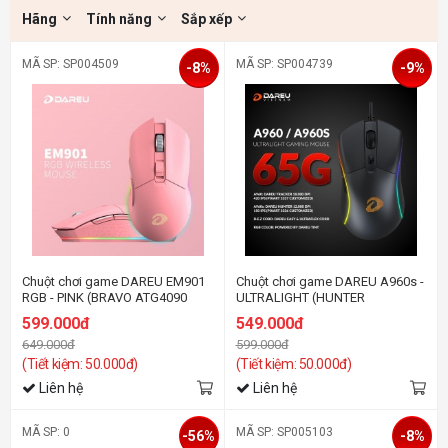
Hãng
Tính năng
Sắp xếp
MÃ SP: SP004509
MÃ SP: SP004739
-8%
-9%
Chuột chơi game DAREU EM901
Chuột chơi game DAREU A960s -
RGB - PINK (BRAVO ATG4090
ULTRALIGHT (HUNTER
sensor)
PWM3336, LED RGB)
599.000đ
549.000đ
649.000đ
599.000đ
(Tiết kiệm: 50.000đ)
(Tiết kiệm: 50.000đ)
Liên hệ
Liên hệ
MÃ SP: 0
MÃ SP: SP005103
-56%
-8%