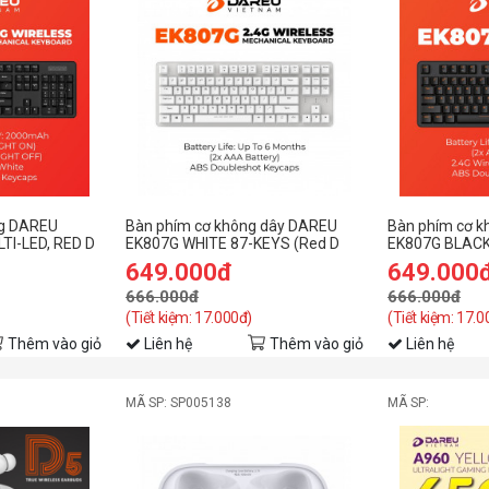
ng DAREU
Bàn phím cơ không dây DAREU
Bàn phím cơ 
LTI-LED, RED D
EK807G WHITE 87-KEYS (Red D
EK807G BLACK
ight
switch)
switch)
649.000đ
649.000
666.000đ
666.000đ
(Tiết kiệm: 17.000đ)
(Tiết kiệm: 17.0
Thêm vào giỏ
Liên hệ
Thêm vào giỏ
Liên hệ
MÃ SP: SP005138
MÃ SP: