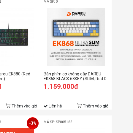
2
MÃ SP: 0
areu EK880 (Red
Bàn phím cơ không dây DAREU
en)
EK868 BLACK 68KEY (SLIM, Red D-
KAILH switch)
đ
1.159.000đ
Thêm vào giỏ
Liên hệ
Thêm vào giỏ
6
MÃ SP: SP005188
-3%