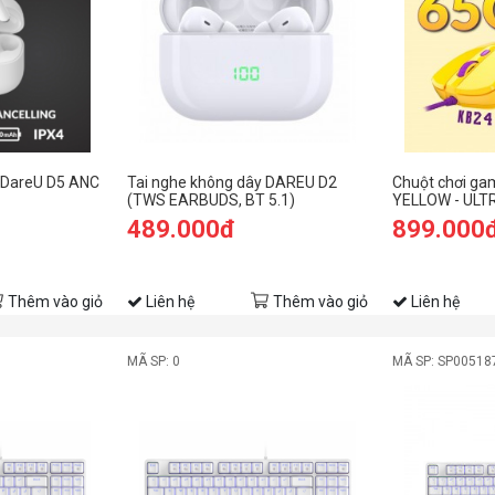
 DareU D5 ANC
Tai nghe không dây DAREU D2
Chuột chơi g
(TWS EARBUDS, BT 5.1)
YELLOW - ULTR
PMW3389)
489.000đ
899.000
Thêm vào giỏ
Liên hệ
Thêm vào giỏ
Liên hệ
MÃ SP: 0
MÃ SP: SP00518