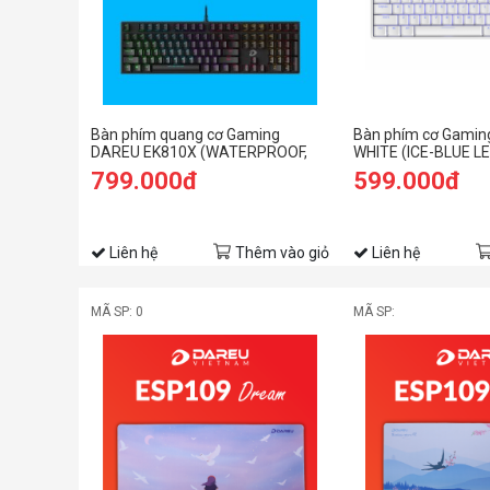
Bàn phím quang cơ Gaming
Bàn phím cơ Gamin
DAREU EK810X (WATERPROOF,
WHITE (ICE-BLUE LE
Optical switch, MULTI LED)
switch)
799.000đ
599.000đ
Liên hệ
Thêm vào giỏ
Liên hệ
MÃ SP: 0
MÃ SP: