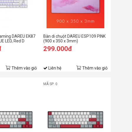
Gaming DAREU EK87
Bàn di chuột DAREU ESP109 PINK
UE LED, Red D
(900 x 350 x 3mm)
đ
299.000đ
Thêm vào giỏ
Liên hệ
Thêm vào giỏ
MÃ SP: 0