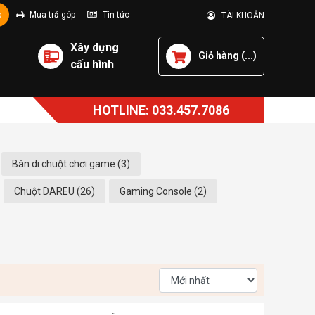
p
Mua trả góp
Tin tức
TÀI KHOẢN
Xây dựng
Giỏ hàng (
...
)
cấu hình
HOTLINE: 033.457.7086
Bàn di chuột chơi game (3)
Chuột DAREU (26)
Gaming Console (2)