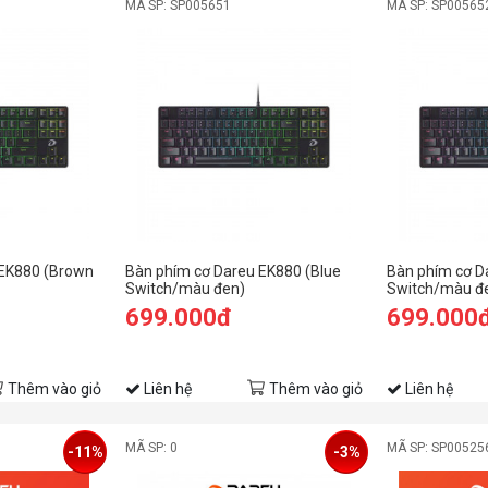
MÃ SP: SP005651
MÃ SP: SP00565
 EK880 (Brown
Bàn phím cơ Dareu EK880 (Blue
Bàn phím cơ D
Switch/màu đen)
Switch/màu đ
699.000đ
699.000
Thêm vào giỏ
Liên hệ
Thêm vào giỏ
Liên hệ
MÃ SP: 0
MÃ SP: SP00525
-11%
-3%