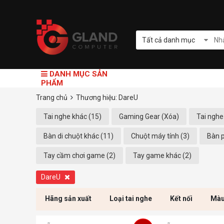
Tất cả danh mục
DANH MỤC SẢN
PHẨM
Trang chủ
Thương hiệu: DareU
Tai nghe khác (15)
Gaming Gear (Xóa)
Tai nghe
Bàn di chuột khác (11)
Chuột máy tính (3)
Bàn p
Tay cầm chơi game (2)
Tay game khác (2)
DareU
Hãng sản xuất
Loại tai nghe
Kết nối
Màu