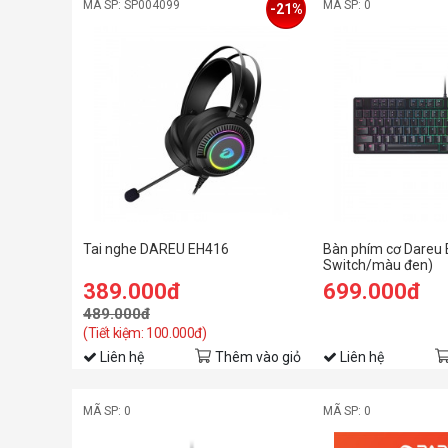
MÃ SP: SP004099
MÃ SP: 0
-21%
Tai nghe DAREU EH416
Bàn phím cơ Dareu
Switch/màu đen)
389.000đ
699.000đ
489.000đ
(Tiết kiệm: 100.000đ)
Liên hệ
Thêm vào giỏ
Liên hệ
MÃ SP: 0
MÃ SP: 0