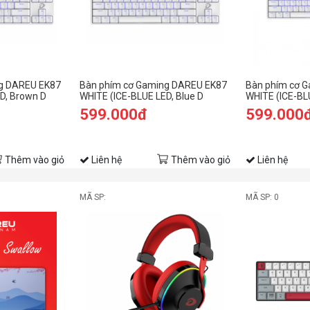
g DAREU EK87
Bàn phím cơ Gaming DAREU EK87
Bàn phím cơ 
D, Brown D
WHITE (ICE-BLUE LED, Blue D
WHITE (ICE-BL
switch)
switch)
599.000đ
599.000
Thêm vào giỏ
Liên hệ
Thêm vào giỏ
Liên hệ
MÃ SP:
MÃ SP: 0