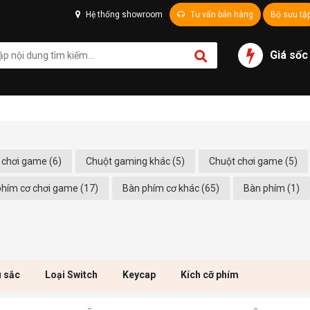
Hệ thống showroom
Tư vấn bán hàng
Bộ sưu tậ
Giá sốc
 chơi game (6)
Chuột gaming khác (5)
Chuột chơi game (5)
hím cơ chơi game (17)
Bàn phím cơ khác (65)
Bàn phím (1)
 sắc
Loại Switch
Keycap
Kích cỡ phím