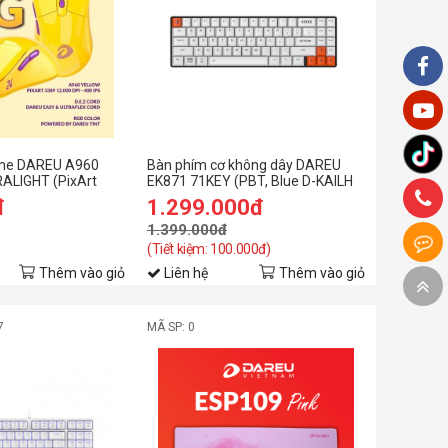
ame DAREU A960
Bàn phím cơ không dây DAREU
ALIGHT (PixArt
EK871 71KEY (PBT, Blue D-KAILH
switch)
đ
1.299.000đ
1.399.000đ
(Tiết kiệm: 100.000đ)
Thêm vào giỏ
Liên hệ
Thêm vào giỏ
7
MÃ SP: 0