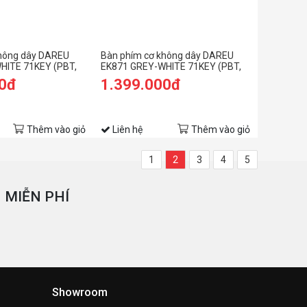
không dây DAREU
Bàn phím cơ không dây DAREU
HITE 71KEY (PBT,
EK871 GREY-WHITE 71KEY (PBT,
 switch)
Blue D-KAILH switch)
00đ
1.399.000đ
Thêm vào giỏ
Liên hệ
Thêm vào giỏ
1
2
3
4
5
 MIỄN PHÍ
Showroom