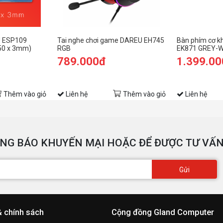
U ESP109
Tai nghe chơi game DAREU EH745
Bàn phím cơ 
50 x 3mm)
RGB
EK871 GREY-W
Brown D-KAILH
789.000đ
1.399.0
Thêm vào giỏ
Liên hệ
Thêm vào giỏ
Liên hệ
NG BÁO KHUYẾN MẠI HOẶC ĐỂ ĐƯỢC TƯ VẤN
Gửi
& chính sách
Cộng đồng Gland Computer