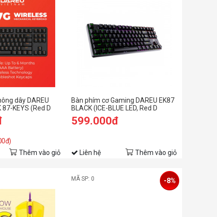
không dây DAREU
Bàn phím cơ Gaming DAREU EK87
 87-KEYS (Red D
BLACK (ICE-BLUE LED, Red D
switch)
đ
599.000đ
00đ)
Thêm vào giỏ
Liên hệ
Thêm vào giỏ
MÃ SP: 0
-8%