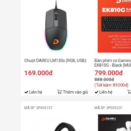
Chuột DAREU LM130s (RGB, USB)
Bàn phím cơ Gami
EK810G - Black (MU
switch) WHITE Backl
169.000đ
799.000đ
888.000đ
(Tiết kiệm: 89.000đ)
Liên hệ
Thêm vào giỏ
Liên hệ
MÃ SP: SP005157
MÃ SP: SP005231