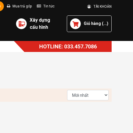
p
Mua trả góp
Tin tức
TÀI KHOẢN
Xây dựng
Giỏ hàng (
...
)
cấu hình
HOTLINE: 033.457.7086