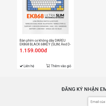
Bàn phím cơ không dây DAREU
EK868 BLACK 68KEY (SLIM, Red D-
KAILH switch)
1.159.000đ
Liên hệ
Thêm vào giỏ
ĐĂNG KÝ NHẬN EM