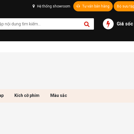
Hệ thống showroom
Tư vấn bán hàng
Bộ sưu tậ
Giá sốc
ap
Kích cỡ phím
Màu sắc