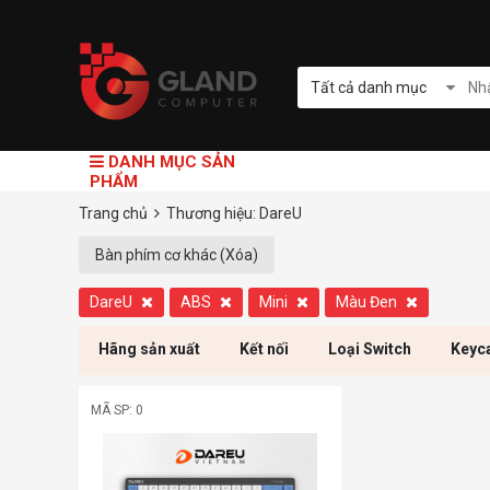
Tất cả danh mục
DANH MỤC SẢN
PHẨM
Trang chủ
Thương hiệu: DareU
Bàn phím cơ khác (Xóa)
DareU
ABS
Mini
Màu Đen
Hãng sản xuất
Kết nối
Loại Switch
Keyc
MÃ SP: 0