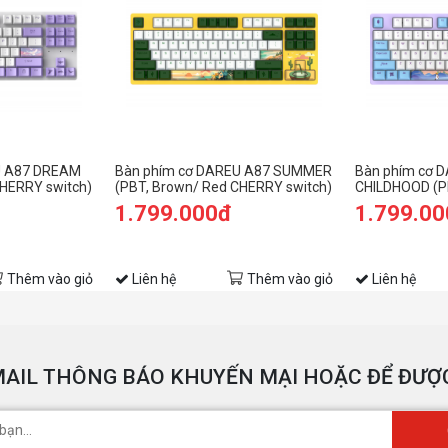
U A87 DREAM
Bàn phím cơ DAREU A87 SUMMER
Bàn phím cơ 
CHERRY switch)
(PBT, Brown/ Red CHERRY switch)
CHILDHOOD (P
CHERRY switc
1.799.000đ
1.799.0
Thêm vào giỏ
Liên hệ
Thêm vào giỏ
Liên hệ
AIL THÔNG BÁO KHUYẾN MẠI HOẶC ĐỂ ĐƯỢC