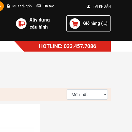
p
Mua trả góp
Tin tức
TÀI KHOẢN
Xây dựng
Giỏ hàng (
...
)
cấu hình
HOTLINE: 033.457.7086