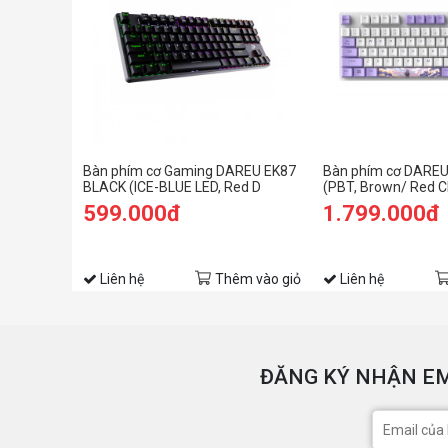
Bàn phím cơ Gaming DAREU EK87
Bàn phím cơ DARE
BLACK (ICE-BLUE LED, Red D
(PBT, Brown/ Red 
switch)
599.000đ
1.799.000đ
Liên hệ
Thêm vào giỏ
Liên hệ
ĐĂNG KÝ NHẬN EM