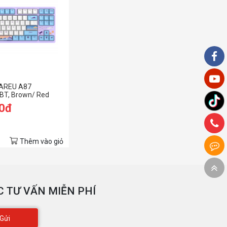
DAREU A87
BT, Brown/ Red
h)
00đ
Thêm vào giỏ
 TƯ VẤN MIỄN PHÍ
Gửi