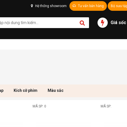
Hệ thống showroom
Tư vấn bán hàng
Bộ sưu tậ
Giá sốc
ap
Kích cỡ phím
Màu sắc
MÃ SP: 0
MÃ SP: