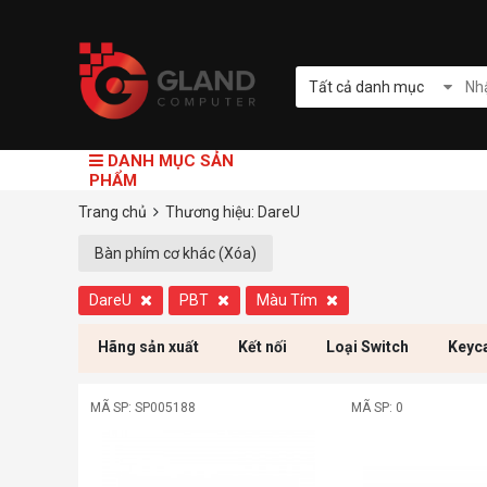
Tất cả danh mục
DANH MỤC SẢN
PHẨM
Trang chủ
Thương hiệu: DareU
Bàn phím cơ khác (Xóa)
DareU
PBT
Màu Tím
Hãng sản xuất
Kết nối
Loại Switch
Keyc
MÃ SP: SP005188
MÃ SP: 0