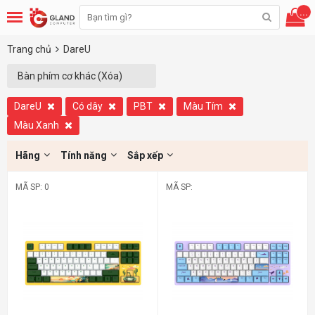
...
Trang chủ
DareU
Bàn phím cơ khác (Xóa)
DareU
Có dây
PBT
Màu Tím
Màu Xanh
Hãng
Tính năng
Sắp xếp
MÃ SP: 0
MÃ SP: