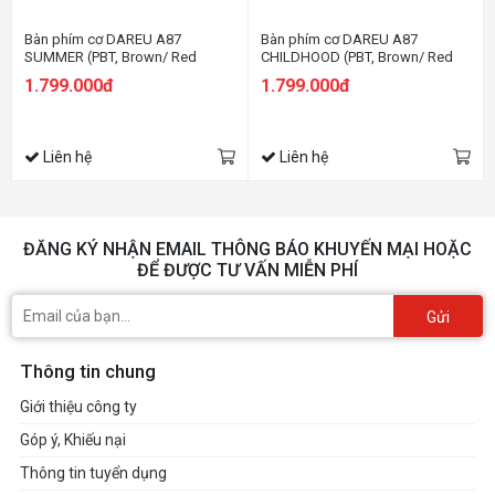
Bàn phím cơ DAREU A87
Bàn phím cơ DAREU A87
SUMMER (PBT, Brown/ Red
CHILDHOOD (PBT, Brown/ Red
CHERRY switch)
CHERRY switch)
1.799.000đ
1.799.000đ
Liên hệ
Liên hệ
ĐĂNG KÝ NHẬN EMAIL THÔNG BÁO KHUYẾN MẠI HOẶC
ĐỂ ĐƯỢC TƯ VẤN MIỄN PHÍ
Gửi
Thông tin chung
Giới thiệu công ty
Góp ý, Khiếu nại
Thông tin tuyển dụng