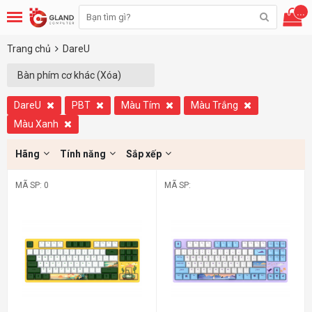
...
Trang chủ
DareU
Bàn phím cơ khác (Xóa)
DareU
PBT
Màu Tím
Màu Trắng
Màu Xanh
Hãng
Tính năng
Sắp xếp
MÃ SP: 0
MÃ SP: