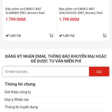
Bàn phím cơ DAREU A87
Bàn phím cơ DAREU A87
SUMMER (PBT, Brown/ Red
CHILDHOOD (PBT, Brown/ Red
CHERRY switch)
CHERRY switch)
1.799.000đ
1.799.000đ
Liên hệ
Liên hệ
ĐĂNG KÝ NHẬN EMAIL THÔNG BÁO KHUYẾN MẠI HOẶC
ĐỂ ĐƯỢC TƯ VẤN MIỄN PHÍ
Gửi
Thông tin chung
Giới thiệu công ty
Góp ý, Khiếu nại
Thông tin tuyển dụng