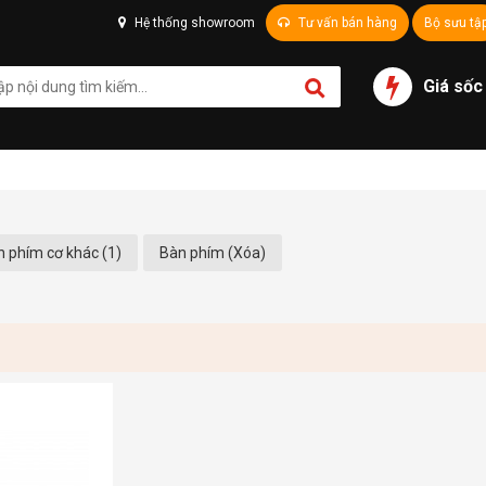
Hệ thống showroom
Tư vấn bán hàng
Bộ sưu tậ
Giá sốc
 phím cơ khác (1)
Bàn phím (Xóa)