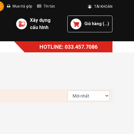
p
Mua trả góp
Tin tức
TÀI KHOẢN
Xây dựng
Giỏ hàng (
...
)
cấu hình
HOTLINE: 033.457.7086