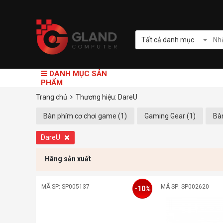
Tất cả danh mục
DANH MỤC SẢN
PHẨM
Trang chủ
Thương hiệu: DareU
Bàn phím cơ chơi game (1)
Gaming Gear (1)
Bàn
DareU
Hãng sản xuất
MÃ SP: SP005137
MÃ SP: SP002620
-10%