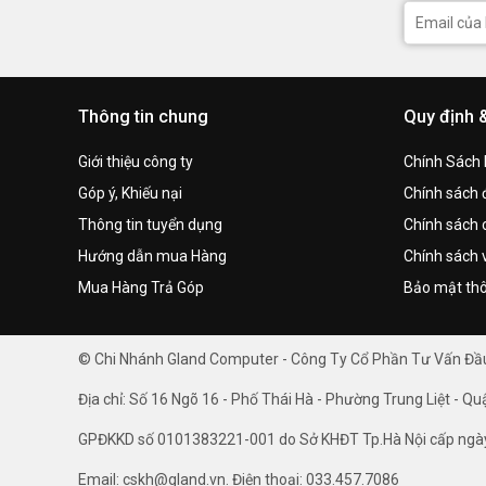
Thông tin chung
Quy định 
Giới thiệu công ty
Chính Sách
Góp ý, Khiếu nại
Chính sách đ
Thông tin tuyển dụng
Chính sách 
Hướng dẫn mua Hàng
Chính sách 
Mua Hàng Trả Góp
Bảo mật thô
© Chi Nhánh Gland Computer - Công Ty Cổ Phần Tư Vấn Đ
Địa chỉ: Số 16 Ngõ 16 - Phố Thái Hà - Phường Trung Liệt - Qu
GPĐKKD số 0101383221-001 do Sở KHĐT Tp.Hà Nội cấp ngà
Email: cskh@gland.vn. Điện thoại: 033.457.7086