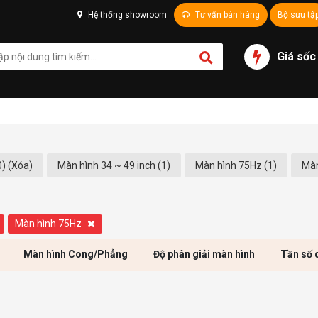
Hệ thống showroom
Tư vấn bán hàng
Bộ sưu tậ
Giá sốc
) (Xóa)
Màn hình 34 ~ 49 inch (1)
Màn hình 75Hz (1)
Màn
Màn hình 75Hz
Màn hình Cong/Phẳng
Độ phân giải màn hình
Tần số 