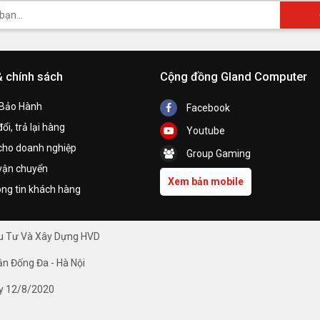
& chính sách
Cộng đồng Gland Computer
 Bảo Hành
Facebook
ổi, trả lại hàng
Youtube
cho doanh nghiệp
Group Gaming
vận chuyển
Xem bản mobile
ng tin khách hàng
ầu Tư Và Xây Dựng HVD
ận Đống Đa - Hà Nội
y 12/8/2020