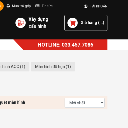
p
Mua trả góp
Tin tức
TÀI KHOẢN
Xây dựng
Giỏ hàng (
...
)
cấu hình
HOTLINE: 033.457.7086
 hình AOC (1)
Màn hình đồ họa (1)
quét màn hình