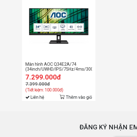
Màn hình AOC Q34E2A/74
(34inch/UWHD/IPS/75Hz/4ms/300nits/HDMI+DP/Loa)
7.299.000đ
7.399.000đ
(Tiết kiệm: 100.000đ)
Liên hệ
Thêm vào giỏ
ĐĂNG KÝ NHẬN EM