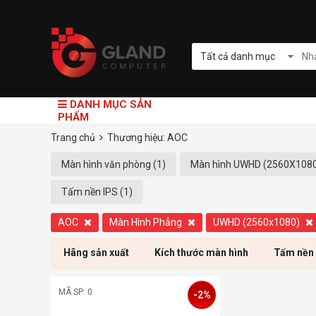
Tất cả danh mục
DANH MỤC SẢN
PHẨM
Trang chủ
Thương hiệu: AOC
Màn hình văn phòng (1)
Màn hình UWHD (2560X1080
Tấm nền IPS (1)
AOC
Màn Hình Phẳng
UWHD (2560x1080)
Hãng sản xuất
Kích thước màn hình
Tấm nền
MÃ SP: 0
-2%