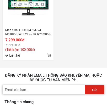
Màn hình AOC Q34E2A/74
(34inch/UWHD/IPS/75Hz/4ms/300nits/HDMI+DP/Loa)
7.299.000đ
7.399.000đ
(Tiết kiệm: 100.000đ)
Liên hệ
ĐĂNG KÝ NHẬN EMAIL THÔNG BÁO KHUYẾN MẠI HOẶC
ĐỂ ĐƯỢC TƯ VẤN MIỄN PHÍ
Gửi
Thông tin chung