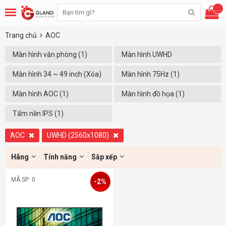
...
Trang chủ
AOC
Màn hình văn phòng (1)
Màn hình UWHD
(2560X1080) (1)
Màn hình 34 ~ 49 inch (Xóa)
Màn hình 75Hz (1)
Màn hình AOC (1)
Màn hình đồ họa (1)
Tấm nền IPS (1)
AOC
UWHD (2560x1080)
Hãng
Tính năng
Sắp xếp
MÃ SP: 0
-2%