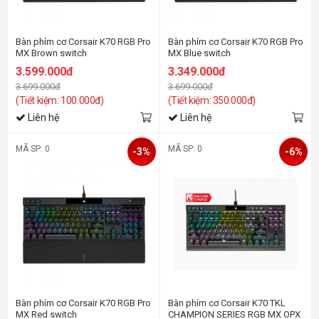
Bàn phím cơ Corsair K70 RGB Pro
Bàn phím cơ Corsair K70 RGB Pro
MX Brown switch
MX Blue switch
3.599.000đ
3.349.000đ
3.699.000đ
3.699.000đ
(Tiết kiệm: 100.000đ)
(Tiết kiệm: 350.000đ)
Liên hệ
Liên hệ
MÃ SP: 0
MÃ SP: 0
-3%
-6%
Bàn phím cơ Corsair K70 RGB Pro
Bàn phím cơ Corsair K70 TKL
MX Red switch
CHAMPION SERIES RGB MX OPX