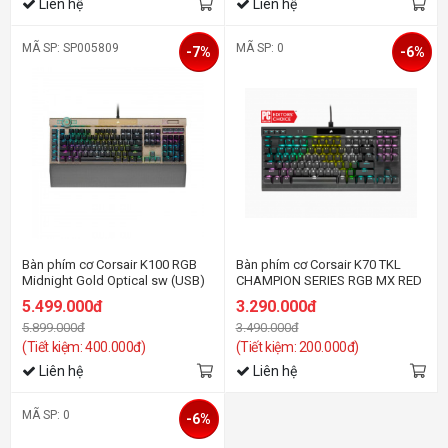
Liên hệ
Liên hệ
MÃ SP: SP005809
MÃ SP: 0
-7%
-6%
Bàn phím cơ Corsair K100 RGB
Bàn phím cơ Corsair K70 TKL
Midnight Gold Optical sw (USB)
CHAMPION SERIES RGB MX RED
5.499.000đ
3.290.000đ
5.899.000đ
3.490.000đ
(Tiết kiệm: 400.000đ)
(Tiết kiệm: 200.000đ)
Liên hệ
Liên hệ
MÃ SP: 0
-6%