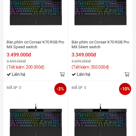
Bàn phím cơ Corsair K70 RGB Pro
Bàn phím cơ Corsair K70 RGB Pro
MX Speed switch
MX Silent switch
3.499.000đ
3.349.000đ
3.699.000đ
3.699.000đ
(Tiết kiệm: 200.000đ)
(Tiết kiệm: 350.000đ)
Liên hệ
Liên hệ
MÃ SP: 0
MÃ SP: 0
-3%
-10%