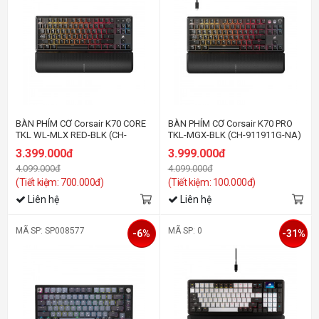
BÀN PHÍM CƠ Corsair K70 CORE
BÀN PHÍM CƠ Corsair K70 PRO
TKL WL-MLX RED-BLK (CH-
TKL-MGX-BLK (CH-911911G-NA)
914901E-NA)
3.399.000đ
3.999.000đ
4.099.000đ
4.099.000đ
(Tiết kiệm: 700.000đ)
(Tiết kiệm: 100.000đ)
Liên hệ
Liên hệ
MÃ SP: SP008577
MÃ SP: 0
-6%
-31%