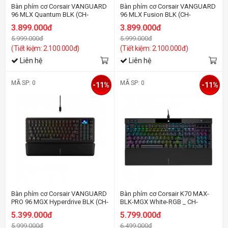
Bàn phím cơ Corsair VANGUARD
Bàn phím cơ Corsair VANGUARD
96 MLX Quantum BLK (CH-
96 MLX Fusion BLK (CH-
91E901H-NA)
91E901F-NA)
3.899.000đ
3.899.000đ
5.999.000đ
5.999.000đ
(Tiết kiệm: 2.100.000đ)
(Tiết kiệm: 2.100.000đ)
Liên hệ
Liên hệ
MÃ SP: 0
MÃ SP: 0
-11%
-11%
Bàn phím cơ Corsair VANGUARD
Bàn phím cơ Corsair K70 MAX-
PRO 96 MGX Hyperdrive BLK (CH-
BLK-MGX White-RGB _ CH-
91E911G-NA)
910961G-NA
5.399.000đ
5.799.000đ
5.999.000đ
6.499.000đ