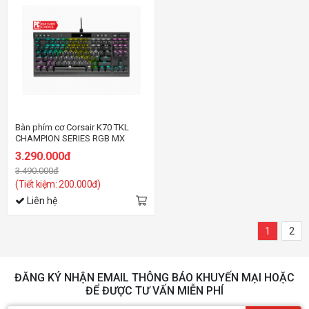
Bàn phím cơ Corsair K70 TKL
CHAMPION SERIES RGB MX
SPEED
3.290.000đ
3.490.000đ
(Tiết kiệm: 200.000đ)
Liên hệ
1
2
ĐĂNG KÝ NHẬN EMAIL THÔNG BÁO KHUYẾN MẠI HOẶC
ĐỂ ĐƯỢC TƯ VẤN MIỄN PHÍ