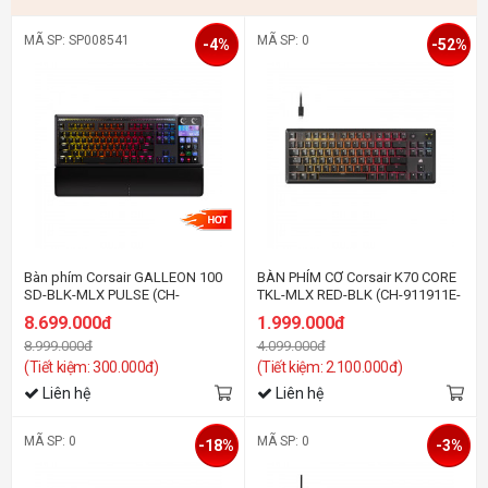
MÃ SP: SP008541
MÃ SP: 0
-4%
-52%
Bàn phím Corsair GALLEON 100
BÀN PHÍM CƠ Corsair K70 CORE
SD-BLK-MLX PULSE (CH-
TKL-MLX RED-BLK (CH-911911E-
912A31I-NA)
NA)
8.699.000đ
1.999.000đ
8.999.000đ
4.099.000đ
(Tiết kiệm: 300.000đ)
(Tiết kiệm: 2.100.000đ)
Liên hệ
Liên hệ
MÃ SP: 0
MÃ SP: 0
-18%
-3%