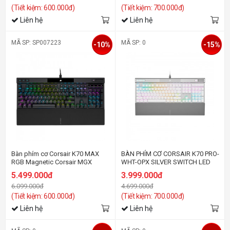
(Tiết kiệm: 600.000đ)
(Tiết kiệm: 700.000đ)
Liên hệ
Liên hệ
MÃ SP: SP007223
MÃ SP: 0
-10%
-15%
Bàn phím cơ Corsair K70 MAX
BÀN PHÍM CƠ CORSAIR K70 PRO-
RGB Magnetic Corsair MGX
WHT-OPX SILVER SWITCH LED
switch
RGB CH-910951A-NA
5.499.000đ
3.999.000đ
6.099.000đ
4.699.000đ
(Tiết kiệm: 600.000đ)
(Tiết kiệm: 700.000đ)
Liên hệ
Liên hệ