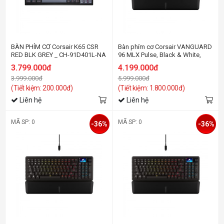
BÀN PHÍM CƠ Corsair K65 CSR
Bàn phím cơ Corsair VANGUARD
RED BLK GREY _ CH-91D401L-NA
96 MLX Pulse, Black & White,
Dual Tone PBT (CH-91E921I-NA)
3.799.000đ
4.199.000đ
3.999.000đ
5.999.000đ
(Tiết kiệm: 200.000đ)
(Tiết kiệm: 1.800.000đ)
Liên hệ
Liên hệ
MÃ SP: 0
MÃ SP: 0
-36%
-36%