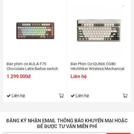
Bàn phím cơ AULA F75
Bàn Phím Cơ IQUNIX OG80
Chocolate Latte Barbie switch
Hitchhiker Wireless Mechanical
Keyboard RGB - SW RED
1.299.000đ
Liên hệ
Liên hệ
Liên hệ
ĐĂNG KÝ NHẬN EMAIL THÔNG BÁO KHUYẾN MẠI HOẶC
ĐỂ ĐƯỢC TƯ VẤN MIỄN PHÍ