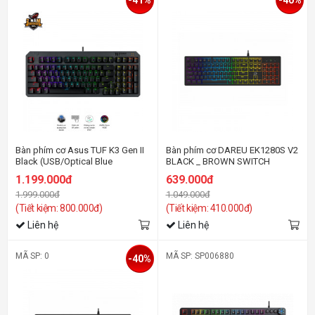
-41%
-40%
Bàn phím cơ Asus TUF K3 Gen II
Bàn phím cơ DAREU EK1280S V2
Black (USB/Optical Blue
BLACK _ BROWN SWITCH
Switch/ABS/RGB)
1.199.000đ
639.000đ
1.999.000đ
1.049.000đ
(Tiết kiệm: 800.000đ)
(Tiết kiệm: 410.000đ)
Liên hệ
Liên hệ
MÃ SP: 0
MÃ SP: SP006880
-40%