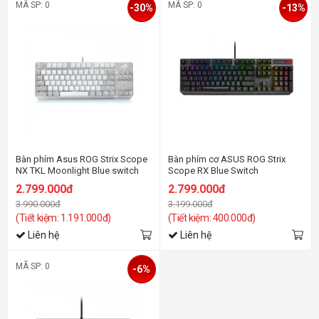
MÃ SP: 0
MÃ SP: 0
-30%
-13%
Bàn phím Asus ROG Strix Scope
Bàn phím cơ ASUS ROG Strix
NX TKL Moonlight Blue switch
Scope RX Blue Switch
2.799.000đ
2.799.000đ
3.990.000đ
3.199.000đ
(Tiết kiệm: 1.191.000đ)
(Tiết kiệm: 400.000đ)
Liên hệ
Liên hệ
MÃ SP: 0
-6%