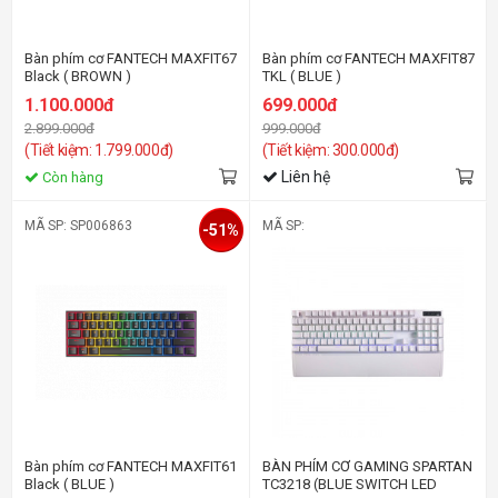
Bàn phím cơ FANTECH MAXFIT67
Bàn phím cơ FANTECH MAXFIT87
Black ( BROWN )
TKL ( BLUE )
1.100.000đ
699.000đ
2.899.000đ
999.000đ
(Tiết kiệm: 1.799.000đ)
(Tiết kiệm: 300.000đ)
Liên hệ
Còn hàng
MÃ SP: SP006863
MÃ SP:
-51%
Bàn phím cơ FANTECH MAXFIT61
BÀN PHÍM CƠ GAMING SPARTAN
Black ( BLUE )
TC3218 (BLUE SWITCH LED