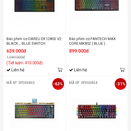
Bàn phím cơ DAREU EK1280S V2
Bàn phím cơ FANTECH MAX
BLACK _ BLUE SWITCH
CORE MK852 ( BLUE )
639.000đ
899.000đ
1.049.000đ
(Tiết kiệm: 410.000đ)
Liên hệ
Liên hệ
MÃ SP: SP006865
MÃ SP: SP006864
-63%
-31%