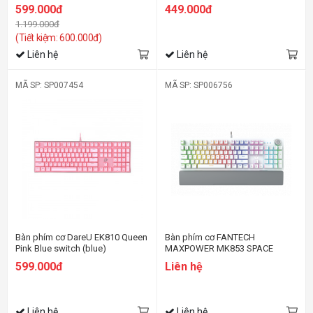
RAINBOW) WHITE
599.000đ
449.000đ
1.199.000đ
(Tiết kiệm: 600.000đ)
Liên hệ
Liên hệ
MÃ SP: SP007454
MÃ SP: SP006756
Bàn phím cơ DareU EK810 Queen
Bàn phím cơ FANTECH
Pink Blue switch (blue)
MAXPOWER MK853 SPACE
EDITION ( BLUE )
599.000đ
Liên hệ
Liên hệ
Liên hệ