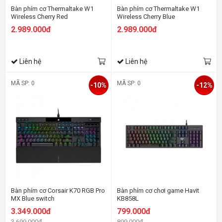
Bàn phím cơ Thermaltake W1
Bàn phím cơ Thermaltake W1
Wireless Cherry Red
Wireless Cherry Blue
2.989.000đ
2.989.000đ
Liên hệ
Liên hệ
MÃ SP: 0
MÃ SP: 0
-10%
-12%
Bàn phím cơ Corsair K70 RGB Pro
Bàn phím cơ chơi game Havit
MX Blue switch
KB858L
3.349.000đ
799.000đ
3.699.000đ
899.000đ