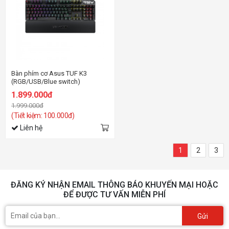
Bàn phím cơ Asus TUF K3
(RGB/USB/Blue switch)
1.899.000đ
1.999.000đ
(Tiết kiệm: 100.000đ)
Liên hệ
1
2
3
ĐĂNG KÝ NHẬN EMAIL THÔNG BÁO KHUYẾN MẠI HOẶC
ĐỂ ĐƯỢC TƯ VẤN MIỄN PHÍ
Gửi