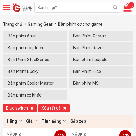
...
Trang chủ
Gaming Gear
Bàn phím cơ chơi game
Bàn phím Asus
Bàn Phím Corsair
Bàn phím Logitech
Bàn Phím Razer
Bàn Phím SteelSeries
Bàn phím Leopold
Bàn Phím Ducky
Bàn Phím Filco
Bàn phím Cooler Master
Bàn phím MSI
Bàn phím cơ khác
Blue switch
Xóa tất cả
Hãng
Giá
Tính năng
Sắp xếp
MÃ SP: 0
MÃ SP: 0