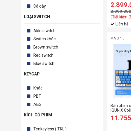
RGB / Top
2.899
Có dây
3.099.00
LOẠI SWITCH
(Tiết kiệm:
Liên hệ
Akko switch
MÃ SP: 0
Switch khác
Brown switch
Red switch
Blue switch
KEYCAP
Khác
PBT
ABS
Bàn phím c
IQUNIX Col
KÍCH CỠ PHÍM
Hotswap R
11.75
Fast Sliver)
Tenkeyless ( TKL )