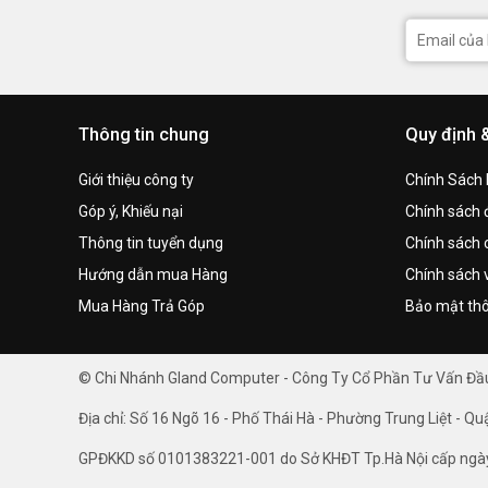
Thông tin chung
Quy định 
Giới thiệu công ty
Chính Sách
Góp ý, Khiếu nại
Chính sách đ
Thông tin tuyển dụng
Chính sách 
Hướng dẫn mua Hàng
Chính sách 
Mua Hàng Trả Góp
Bảo mật thô
© Chi Nhánh Gland Computer - Công Ty Cổ Phần Tư Vấn Đ
Địa chỉ: Số 16 Ngõ 16 - Phố Thái Hà - Phường Trung Liệt - Qu
GPĐKKD số 0101383221-001 do Sở KHĐT Tp.Hà Nội cấp ngà