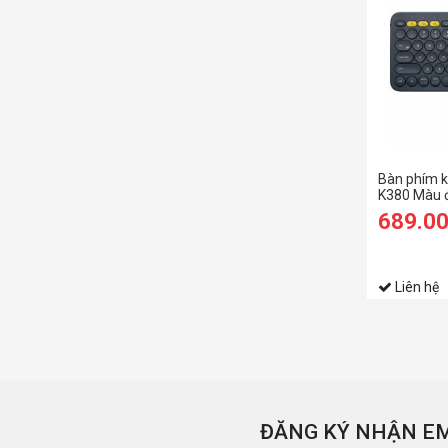
Bàn phím
K380 Màu đ
Không dây 
689.0
Liên hệ
ĐĂNG KÝ NHẬN EM