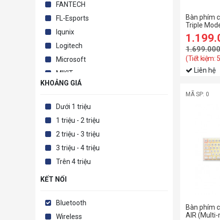
FANTECH
Bàn phím c
FL-Esports
Triple Mod
Iqunix
Cloud swit
1.199
Logitech
1.699.00
(Tiết kiệm:
Microsoft
Liên hệ
MIKIT
KHOẢNG GIÁ
Newmen
MÃ SP: 0
Dưới 1 triệu
1 triệu - 2 triệu
2 triệu - 3 triệu
3 triệu - 4 triệu
Trên 4 triệu
KẾT NỐI
Bluetooth
Bàn phím 
AIR (Multi
Wireless