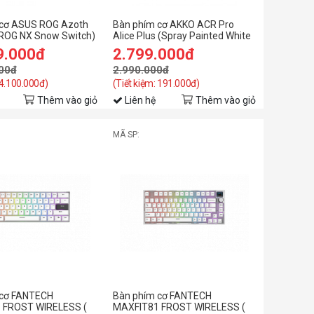
 cơ ASUS ROG Azoth
Bàn phím cơ AKKO ACR Pro
ROG NX Snow Switch)
Alice Plus (Spray Painted White
/ RGB / Hotswap / AKKO CS
9.000đ
2.799.000đ
Crystal / Gasket Mount)
00đ
2.990.000đ
 4.100.000đ)
(Tiết kiệm: 191.000đ)
Thêm vào giỏ
Liên hệ
Thêm vào giỏ
MÃ SP:
 cơ FANTECH
Bàn phím cơ FANTECH
 FROST WIRELESS (
MAXFIT81 FROST WIRELESS (