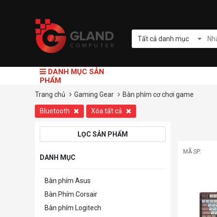
Tất cả danh mục
DANH MỤC SẢN
PHẨM
Trang chủ
Gaming Gear
Bàn phím cơ chơi game
Bluetooth
Xóa tất cả
LỌC SẢN PHẨM
MÃ SP:
DANH MỤC
Bàn phím Asus
Bàn Phím Corsair
Bàn phím Logitech