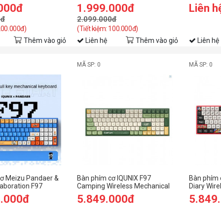
 mount)
RGB/ Hotswap / Jelly Pink)
RED )
.000đ
1.999.000đ
Liên h
0đ
2.099.000đ
 200.000đ)
(Tiết kiệm: 100.000đ)
Thêm vào giỏ
Liên hệ
Thêm vào giỏ
Liên hệ
MÃ SP: 0
MÃ SP: 0
ơ Meizu Pandaer &
Bàn phím cơ IQUNIX F97
Bàn phím c
laboration F97
Camping Wireless Mechanical
Diary Wire
gb Keyboard (TTC
Keyboard Silent Red Switch
Keyboard 
5.000đ
5.849.000đ
5.849
(RGB)
(Non-Backl