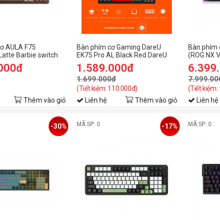
cơ AULA F75
Bàn phím cơ Gaming DareU
Bàn phím 
Latte Barbie switch
EK75 Pro AL Black Red DareU
(ROG NX V
Cloud switch
.000đ
1.589.000đ
6.399
1.699.000đ
7.999.00
(Tiết kiệm: 110.000đ)
(Tiết kiệm:
Thêm vào giỏ
Liên hệ
Thêm vào giỏ
Liên hệ
MÃ SP: 0
MÃ SP: 0
-30%
-17%