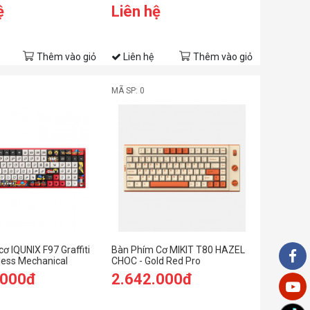
RED )
ệ
Liên hệ
Thêm vào giỏ
Liên hệ
Thêm vào giỏ
MÃ SP: 0
ơ IQUNIX F97 Graffiti
Bàn Phím Cơ MIKIT T80 HAZEL
less Mechanical
CHOC - Gold Red Pro
Silent Red Switch
.000đ
2.642.000đ
it Cherry)