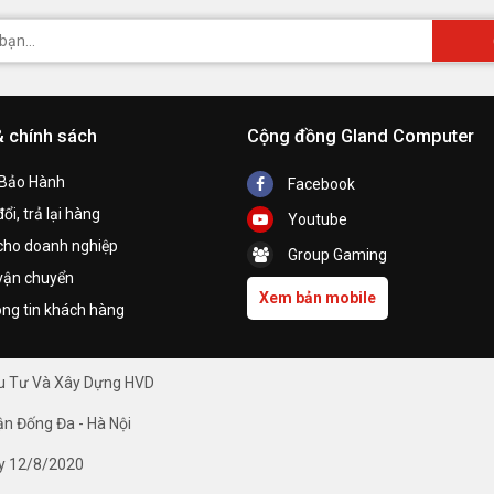
& chính sách
Cộng đồng Gland Computer
 Bảo Hành
Facebook
ổi, trả lại hàng
Youtube
cho doanh nghiệp
Group Gaming
vận chuyển
Xem bản mobile
ng tin khách hàng
ầu Tư Và Xây Dựng HVD
ận Đống Đa - Hà Nội
y 12/8/2020