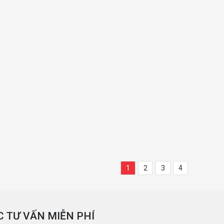
1
2
3
4
 TƯ VẤN MIỄN PHÍ