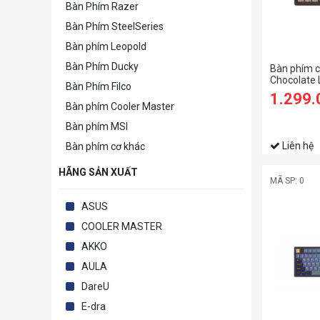
Bàn Phím Razer
Bàn Phím SteelSeries
Bàn phím Leopold
Bàn Phím Ducky
Bàn phím 
Chocolate 
Bàn Phím Filco
1.299
Bàn phím Cooler Master
Bàn phím MSI
Liên hệ
Bàn phím cơ khác
HÃNG SẢN XUẤT
MÃ SP: 0
ASUS
COOLER MASTER
AKKO
AULA
DareU
E-dra