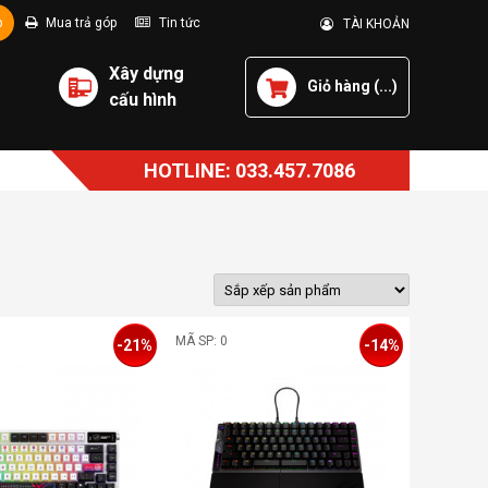
p
Mua trả góp
Tin tức
TÀI KHOẢN
Xây dựng
Giỏ hàng (
...
)
cấu hình
HOTLINE: 033.457.7086
MÃ SP: 0
-21%
-14%