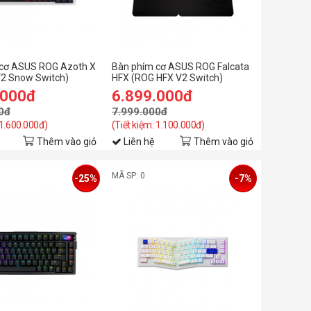
cơ ASUS ROG Azoth X
Bàn phím cơ ASUS ROG Falcata
2 Snow Switch)
HFX (ROG HFX V2 Switch)
.000đ
6.899.000đ
0đ
7.999.000đ
 1.600.000đ)
(Tiết kiệm: 1.100.000đ)
Thêm vào giỏ
Liên hệ
Thêm vào giỏ
MÃ SP: 0
-25%
-7%