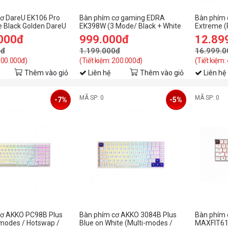
ơ DareU EK106 Pro
Bàn phím cơ gaming EDRA
Bàn phím
e Black Golden DareU
EK398W (3 Mode/ Black + White
Extreme (
ch
+ Green/ Blueberry Linear
.000đ
999.000đ
12.89
Switch)
0đ
1.199.000đ
16.999.0
 500.000đ)
(Tiết kiệm: 200.000đ)
(Tiết kiệm:
Thêm vào giỏ
Liên hệ
Thêm vào giỏ
Liên hệ
MÃ SP: 0
MÃ SP: 0
-7%
-5%
cơ AKKO PC98B Plus
Bàn phím cơ AKKO 3084B Plus
Bàn phím
-modes / Hotswap /
Blue on White (Multi-modes /
MAXFIT61