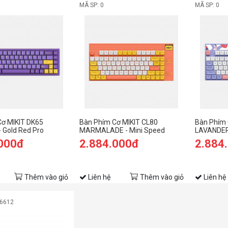
MÃ SP: 0
MÃ SP: 0
Cơ MIKIT DK65
Bàn Phím Cơ MIKIT CL80
Bàn Phím 
 Gold Red Pro
MARMALADE - Mini Speed
LAVANDER
Silver
Silver
.000đ
2.884.000đ
2.884
Thêm vào giỏ
Liên hệ
Thêm vào giỏ
Liên hệ
06612