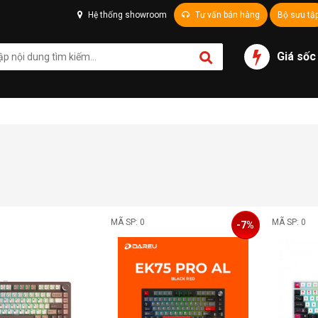
Hệ thống showroom
Tư vấn bán hàng
Bộ sưu tậ
Giá sốc
MÃ SP: 0
MÃ SP: 0
-7%