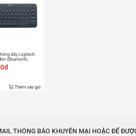
 không dây Logitech
en (Bluetooth,
)
00đ
Thêm vào giỏ
AIL THÔNG BÁO KHUYẾN MẠI HOẶC ĐỂ ĐƯỢC