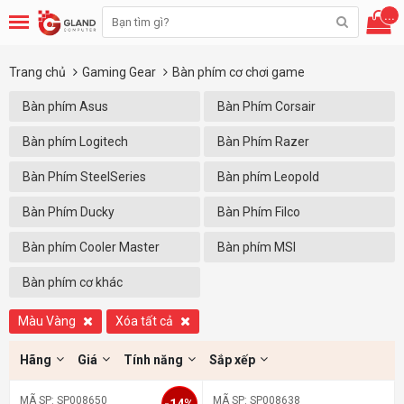
...
Trang chủ
Gaming Gear
Bàn phím cơ chơi game
Bàn phím Asus
Bàn Phím Corsair
Bàn phím Logitech
Bàn Phím Razer
Bàn Phím SteelSeries
Bàn phím Leopold
Bàn Phím Ducky
Bàn Phím Filco
Bàn phím Cooler Master
Bàn phím MSI
Bàn phím cơ khác
Màu Vàng
Xóa tất cả
Hãng
Giá
Tính năng
Sắp xếp
MÃ SP: SP008650
MÃ SP: SP008638