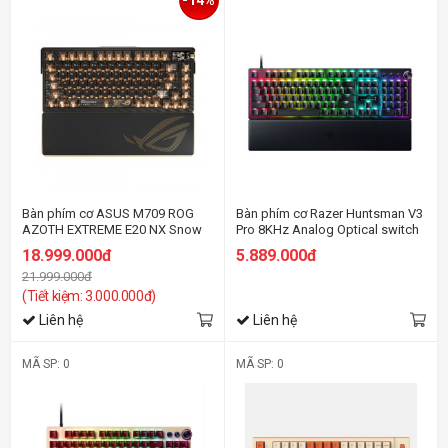
-14%
Bàn phím cơ ASUS M709 ROG
Bàn phím cơ Razer Huntsman V3
AZOTH EXTREME E20 NX Snow
Pro 8KHz Analog Optical switch
18.999.000đ
5.889.000đ
21.999.000đ
(Tiết kiệm: 3.000.000đ)
Liên hệ
Liên hệ
MÃ SP: 0
MÃ SP: 0