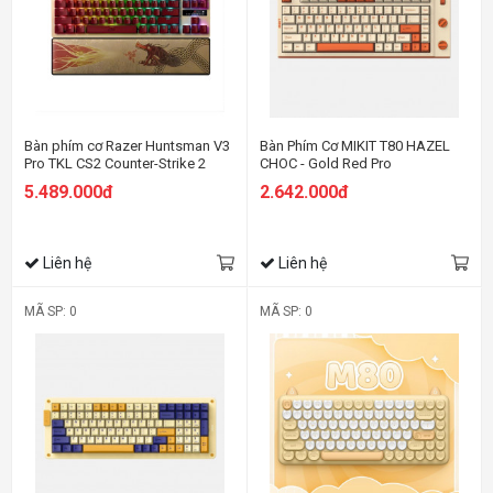
Bàn phím cơ Razer Huntsman V3
Bàn Phím Cơ MIKIT T80 HAZEL
Pro TKL CS2 Counter-Strike 2
CHOC - Gold Red Pro
Edition Analog Optical switch
5.489.000đ
2.642.000đ
Liên hệ
Liên hệ
MÃ SP: 0
MÃ SP: 0