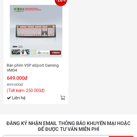
-28%
Bàn phím VSP eSport Gaming
VM04
649.000đ
899.000đ
(Tiết kiệm: 250.000đ)
Liên hệ
ĐĂNG KÝ NHẬN EMAIL THÔNG BÁO KHUYẾN MẠI HOẶC
ĐỂ ĐƯỢC TƯ VẤN MIỄN PHÍ