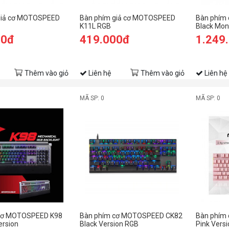
giả cơ MOTOSPEED
Bàn phím giả cơ MOTOSPEED
Bàn phím
K11L RGB
Black Mo
00đ
419.000đ
1.249
Thêm vào giỏ
Liên hệ
Thêm vào giỏ
Liên hệ
MÃ SP: 0
MÃ SP: 0
cơ MOTOSPEED K98
Bàn phím cơ MOTOSPEED CK82
Bàn phím
ersion
Black Version RGB
Pink Vers