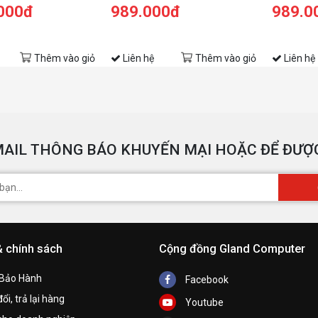
.000đ
989.000đ
989.0
Thêm vào giỏ
Liên hệ
Thêm vào giỏ
Liên hệ
AIL THÔNG BÁO KHUYẾN MẠI HOẶC ĐỂ ĐƯỢC
& chính sách
Cộng đồng Gland Computer
 Bảo Hành
Facebook
ổi, trả lại hàng
Youtube