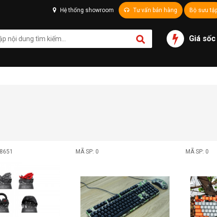
Hệ thống showroom
Tư vấn bán hàng
Bộ sưu tậ
Giá sốc
08651
MÃ SP: 0
MÃ SP: 0