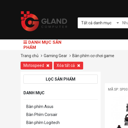
Tất cả danh mục
DANH MỤC SẢN
PHẨM
Trang chủ
Gaming Gear
Bàn phím cơ chơi game
Motospeed
Xóa tất cả
LỌC SẢN PHẨM
MÃ SP: SP0
DANH MỤC
Bàn phím Asus
Bàn Phím Corsair
Bàn phím Logitech