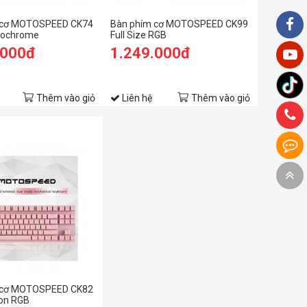
 cơ MOTOSPEED CK74
Bàn phím cơ MOTOSPEED CK99
nochrome
Full Size RGB
.000đ
1.249.000đ
Thêm vào giỏ
Liên hệ
Thêm vào giỏ
 cơ MOTOSPEED CK82
ion RGB