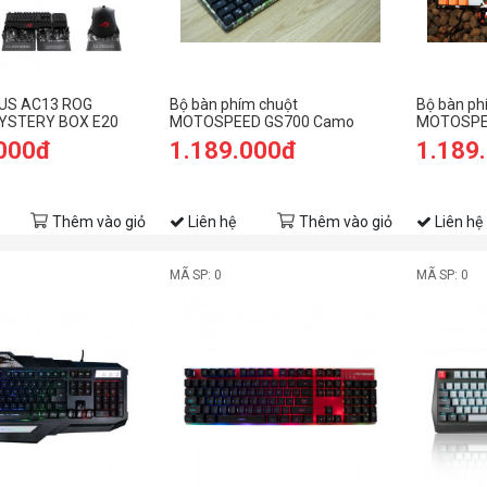
US AC13 ROG
Bộ bàn phím chuột
Bộ bàn ph
YSTERY BOX E20
MOTOSPEED GS700 Camo
MOTOSPE
Green
Orange
.000đ
1.189.000đ
1.189
Thêm vào giỏ
Liên hệ
Thêm vào giỏ
Liên hệ
MÃ SP: 0
MÃ SP: 0