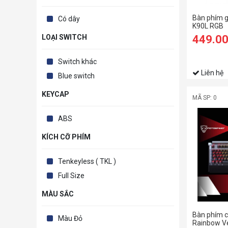
Bàn phím 
Có dây
K90L RGB
449.0
LOẠI SWITCH
Switch khác
Liên hệ
Blue switch
KEYCAP
MÃ SP: 0
ABS
KÍCH CỠ PHÍM
Tenkeyless ( TKL )
Full Size
MÀU SẮC
Bàn phím 
Màu Đỏ
Rainbow V