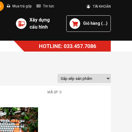
p
Mua trả góp
Tin tức
TÀI KHOẢN
Xây dựng
Giỏ hàng (
...
)
cấu hình
HOTLINE: 033.457.7086
MÃ SP: 0