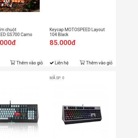
ím chuột
Keycap MOTOSPEED Layout
ED GS700 Camo
104 Black
.000đ
85.000đ
Thêm vào giỏ
Liên hệ
Thêm vào giỏ
MÃ SP: 0