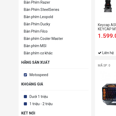
Bàn Phím Razer
Bàn Phím SteelSeries
Bàn phím Leopold
Bàn Phím Ducky
Keycap AS
KEYCAP M
Bàn Phím Filco
1.599
Bàn phím Cooler Master
Bàn phím MSI
Liên hệ
Bàn phím cơ khác
HÃNG SẢN XUẤT
MÃ SP: 0
Motospeed
KHOẢNG GIÁ
Dưới 1 triệu
1 triệu - 2 triệu
KẾT NỐI