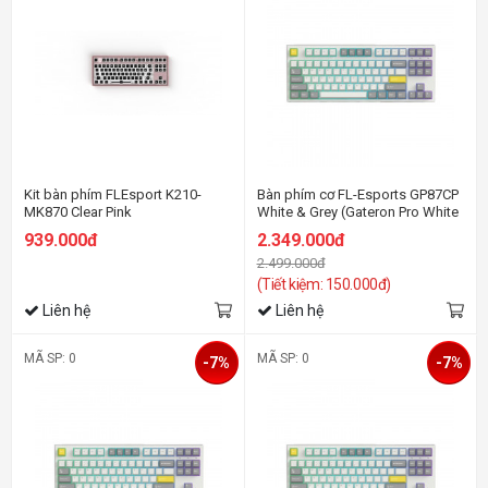
Kit bàn phím FLEsport K210-
Bàn phím cơ FL-Esports GP87CP
MK870 Clear Pink
White & Grey (Gateron Pro White
switch)
939.000đ
2.349.000đ
2.499.000đ
(Tiết kiệm: 150.000đ)
Liên hệ
Liên hệ
MÃ SP: 0
MÃ SP: 0
-7%
-7%