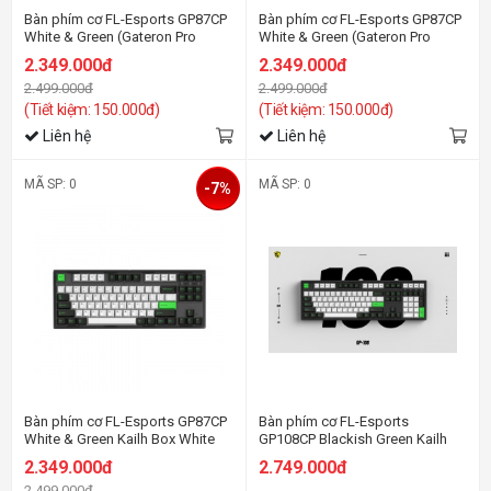
Bàn phím cơ FL-Esports GP87CP
Bàn phím cơ FL-Esports GP87CP
White & Green (Gateron Pro
White & Green (Gateron Pro
White switch)
Yellow switch)
2.349.000đ
2.349.000đ
2.499.000đ
2.499.000đ
(Tiết kiệm: 150.000đ)
(Tiết kiệm: 150.000đ)
Liên hệ
Liên hệ
MÃ SP: 0
MÃ SP: 0
-7%
Bàn phím cơ FL-Esports GP87CP
Bàn phím cơ FL-Esports
White & Green Kailh Box White
GP108CP Blackish Green Kailh
switch
Box Red switch
2.349.000đ
2.749.000đ
2.499.000đ