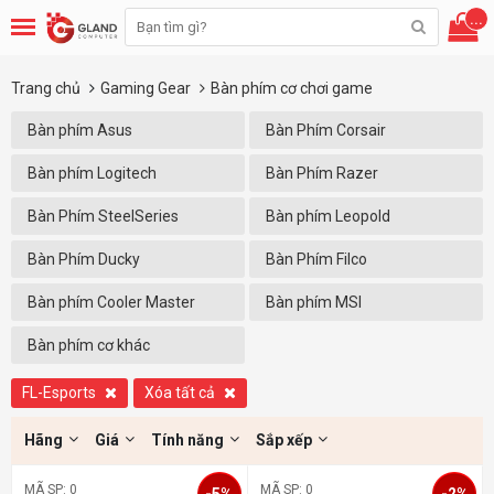
...
Trang chủ
Gaming Gear
Bàn phím cơ chơi game
Bàn phím Asus
Bàn Phím Corsair
Bàn phím Logitech
Bàn Phím Razer
Bàn Phím SteelSeries
Bàn phím Leopold
Bàn Phím Ducky
Bàn Phím Filco
Bàn phím Cooler Master
Bàn phím MSI
Bàn phím cơ khác
FL-Esports
Xóa tất cả
Hãng
Giá
Tính năng
Sắp xếp
MÃ SP: 0
MÃ SP: 0