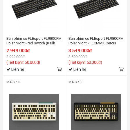
Bàn phím cơ FLEsport FL980CPM
Bàn phím cơ FLEsport FL980CPM
Polar Night - red switch (Kailh
Polar Night - FLCMMK Cercis
box)
switch
2.949.000đ
3.549.000đ
2.999.000đ
3.599.000đ
(Tiết kiệm: 50.000đ)
(Tiết kiệm: 50.000đ)
Liên hệ
Liên hệ
MÃ SP: 0
MÃ SP: 0