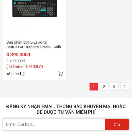
Bàn phím cơ FL-Esports
CMK98SA Graphite Green - Kailh
BOX Coolmint
3.390.000đ
3.499.000đ
(Tiết kiệm: 109.000đ)
Liên hệ
1
2
3
4
ĐĂNG KÝ NHẬN EMAIL THÔNG BÁO KHUYẾN MẠI HOẶC
ĐỂ ĐƯỢC TƯ VẤN MIỄN PHÍ
Gửi