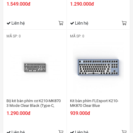
Bluetooth, 2.4G)
1.549.000đ
1.290.000đ
Liên hệ
Liên hệ
MÃ SP: 0
MÃ SP: 0
Bộ kit bàn phím cơ K210-MK870
Kit bàn phím FLEsport K210-
3 Mode Clear Black (Type-C,
MK870 Clear Blue
Bluetooth, 2.4G)
1.290.000đ
939.000đ
Liên hệ
Liên hệ