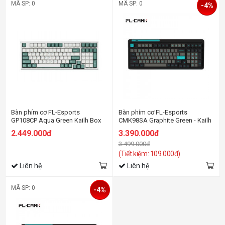
MÃ SP: 0
MÃ SP: 0
-4%
Bàn phím cơ FL-Esports
Bàn phím cơ FL-Esports
GP108CP Aqua Green Kailh Box
CMK98SA Graphite Green - Kailh
White switch
BOX Deep Sea Silent
2.449.000đ
3.390.000đ
3.499.000đ
(Tiết kiệm: 109.000đ)
Liên hệ
Liên hệ
MÃ SP: 0
-4%