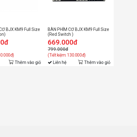
Ơ BJX KM9 Full Size
BÀN PHÍM CƠ BJX KM9 Full Size
on)
(Red Switch )
00đ
669.000đ
799.000đ
40.000đ)
(Tiết kiệm: 130.000đ)
Thêm vào giỏ
Liên hệ
Thêm vào giỏ