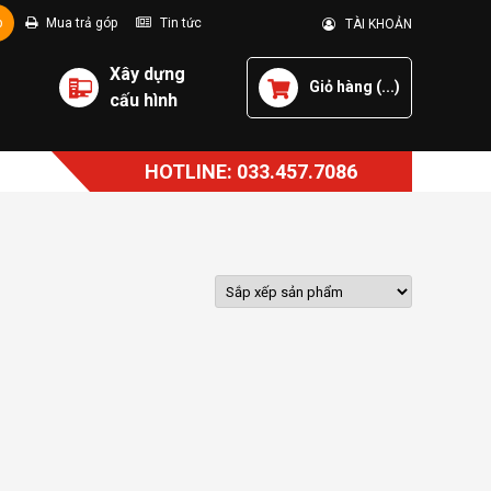
p
Mua trả góp
Tin tức
TÀI KHOẢN
Xây dựng
Giỏ hàng (
...
)
cấu hình
HOTLINE: 033.457.7086