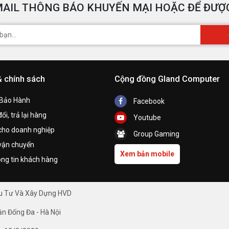
AIL THÔNG BÁO KHUYẾN MẠI HOẶC ĐỂ ĐƯỢC
& chính sách
Cộng đồng Gland Computer
 Bảo Hành
Facebook
ổi, trả lại hàng
Youtube
cho doanh nghiệp
Group Gaming
vận chuyển
Xem bản mobile
ng tin khách hàng
ầu Tư Và Xây Dựng HVD
ận Đống Đa - Hà Nội