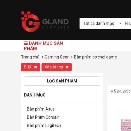
Tất cả danh mục
DANH MỤC SẢN
PHẨM
Trang chủ
Gaming Gear
Bàn phím cơ chơi game
BJX
Xóa tất cả
LỌC SẢN PHẨM
MÃ SP: SP0
DANH MỤC
Bàn phím Asus
Bàn Phím Corsair
Bàn phím Logitech