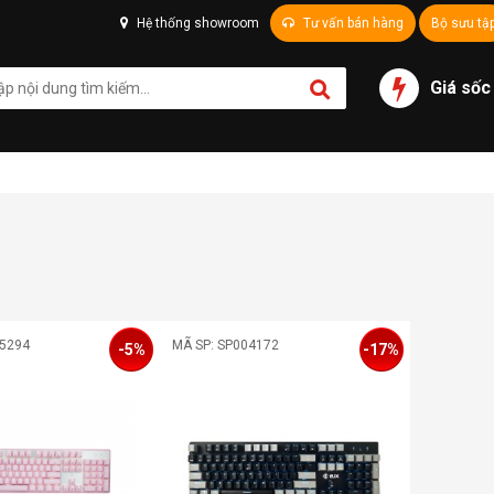
Hệ thống showroom
Tư vấn bán hàng
Bộ sưu tậ
Giá sốc
05294
MÃ SP: SP004172
-5%
-17%