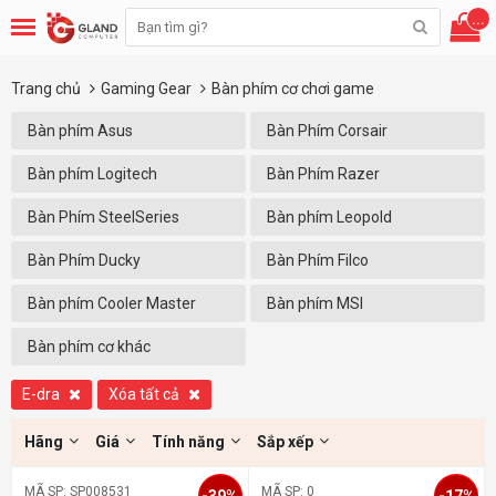
...
Trang chủ
Gaming Gear
Bàn phím cơ chơi game
Bàn phím Asus
Bàn Phím Corsair
Bàn phím Logitech
Bàn Phím Razer
Bàn Phím SteelSeries
Bàn phím Leopold
Bàn Phím Ducky
Bàn Phím Filco
Bàn phím Cooler Master
Bàn phím MSI
Bàn phím cơ khác
E-dra
Xóa tất cả
Hãng
Giá
Tính năng
Sắp xếp
MÃ SP: SP008531
MÃ SP: 0