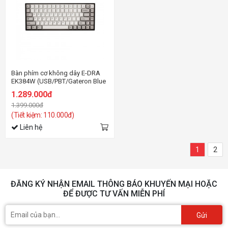
Bàn phím cơ không dây E-DRA
EK384W (USB/PBT/Gateron Blue
sw)
1.289.000đ
1.399.000đ
(Tiết kiệm: 110.000đ)
Liên hệ
1
2
ĐĂNG KÝ NHẬN EMAIL THÔNG BÁO KHUYẾN MẠI HOẶC
ĐỂ ĐƯỢC TƯ VẤN MIỄN PHÍ
Gửi