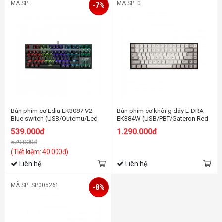
MÃ SP:
MÃ SP: 0
-7%
Bàn phím cơ Edra EK3087 V2
Bàn phím cơ không dây E-DRA
Blue switch (USB/Outemu/Led
EK384W (USB/PBT/Gateron Red
Rainbow)
sw)
539.000đ
1.290.000đ
579.000đ
(Tiết kiệm: 40.000đ)
Liên hệ
Liên hệ
MÃ SP: SP005261
-8%