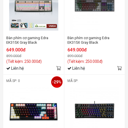
Bàn phím cơ gaming Edra
Bàn phím cơ gaming Edra
EK315X Gray Black
EK315X Gray Black
(Usb/Abs/Optical Switch/Led
(Usb/Abs/Optical Switch/Led
649.000đ
649.000đ
Rainbow)
Rainbow)
899.000đ
899.000đ
(Tiết kiệm: 250.000đ)
(Tiết kiệm: 250.000đ)
Liên hệ
Liên hệ
MÃ SP: 0
MÃ SP:
-29%