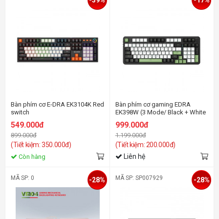
-39%
-17%
Bàn phím cơ E-DRA EK3104K Red
Bàn phím cơ gaming EDRA
switch
EK398W (3 Mode/ Black + White
+ Green/ Blueberry Linear Switch)
549.000đ
999.000đ
899.000đ
1.199.000đ
(Tiết kiệm: 350.000đ)
(Tiết kiệm: 200.000đ)
Liên hệ
Còn hàng
MÃ SP: 0
MÃ SP: SP007929
-28%
-28%