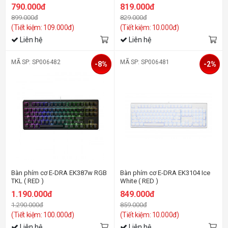
790.000đ
819.000đ
899.000đ
829.000đ
(Tiết kiệm: 109.000đ)
(Tiết kiệm: 10.000đ)
Liên hệ
Liên hệ
MÃ SP: SP006482
MÃ SP: SP006481
-8%
-2%
Bàn phím cơ E-DRA EK387w RGB
Bàn phím cơ E-DRA EK3104 Ice
TKL ( RED )
White ( RED )
1.190.000đ
849.000đ
1.290.000đ
859.000đ
(Tiết kiệm: 100.000đ)
(Tiết kiệm: 10.000đ)
Liên hệ
Liên hệ